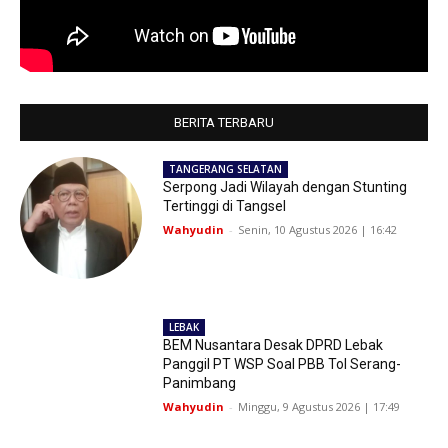
BERITA TERBARU
TANGERANG SELATAN
Serpong Jadi Wilayah dengan Stunting
Tertinggi di Tangsel
Wahyudin
-
Senin, 10 Agustus 2026 | 16:42
LEBAK
BEM Nusantara Desak DPRD Lebak
Panggil PT WSP Soal PBB Tol Serang-
Panimbang
Wahyudin
-
Minggu, 9 Agustus 2026 | 17:49