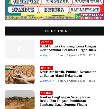
SEPUTAR BANTEN
CILEGON
KKM Untirta Gandeng Kesra Cilegon
Gelar Seminar Beasiswa Cilegon Juare
Wahyudin
-
Senin, 3 Agustus 2026 | 17:19
BANTEN
Krisis Air Bersih, Puluhan Kecamatan
di Banten Alami Kekeringan
Wahyudin
-
Senin, 3 Agustus 2026 | 16:33
SERANG
Kaukus Lingkungan Serang Raya
Desak Usut Dugaan Pembiaran
Tambang Ilegal Gunung Pinang