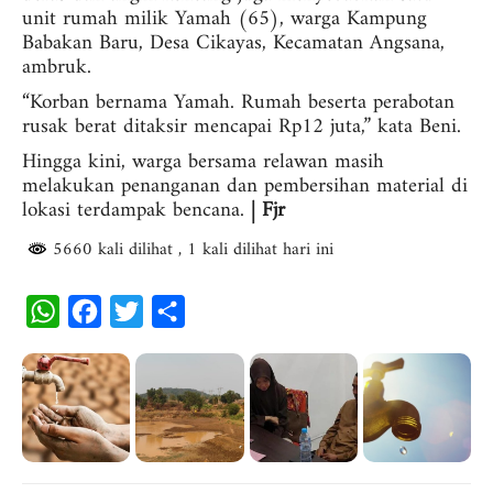
unit rumah milik Yamah (65), warga Kampung
Babakan Baru, Desa Cikayas, Kecamatan Angsana,
ambruk.
“Korban bernama Yamah. Rumah beserta perabotan
rusak berat ditaksir mencapai Rp12 juta,” kata Beni.
Hingga kini, warga bersama relawan masih
melakukan penanganan dan pembersihan material di
lokasi terdampak bencana.
| Fjr
5660 kali dilihat
, 1 kali dilihat hari ini
W
F
T
S
h
a
w
h
a
c
i
a
t
e
t
r
s
b
t
e
A
o
e