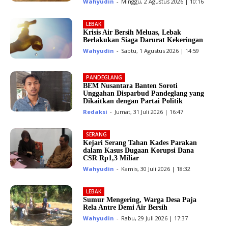
Wahyudin
-
Minggu, 2 Agustus 2026 | 10:16
LEBAK
Krisis Air Bersih Meluas, Lebak
Berlakukan Siaga Darurat Kekeringan
Wahyudin
-
Sabtu, 1 Agustus 2026 | 14:59
PANDEGLANG
BEM Nusantara Banten Soroti
Unggahan Disparbud Pandeglang yang
Dikaitkan dengan Partai Politik
Redaksi
-
Jumat, 31 Juli 2026 | 16:47
SERANG
Kejari Serang Tahan Kades Parakan
dalam Kasus Dugaan Korupsi Dana
CSR Rp1,3 Miliar
Wahyudin
-
Kamis, 30 Juli 2026 | 18:32
LEBAK
Sumur Mengering, Warga Desa Paja
Rela Antre Demi Air Bersih
Wahyudin
-
Rabu, 29 Juli 2026 | 17:37