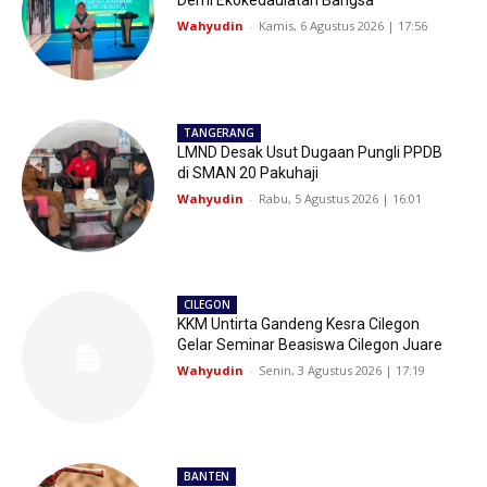
Demi Ekokedaulatan Bangsa
Wahyudin
-
Kamis, 6 Agustus 2026 | 17:56
TANGERANG
LMND Desak Usut Dugaan Pungli PPDB
di SMAN 20 Pakuhaji
Wahyudin
-
Rabu, 5 Agustus 2026 | 16:01
CILEGON
KKM Untirta Gandeng Kesra Cilegon
Gelar Seminar Beasiswa Cilegon Juare
Wahyudin
-
Senin, 3 Agustus 2026 | 17:19
BANTEN