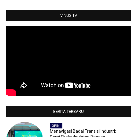
p
o
r
p
k
VINUS TV
BERITA TERBARU
OPINI
Menavigasi Badai Transisi Industri: