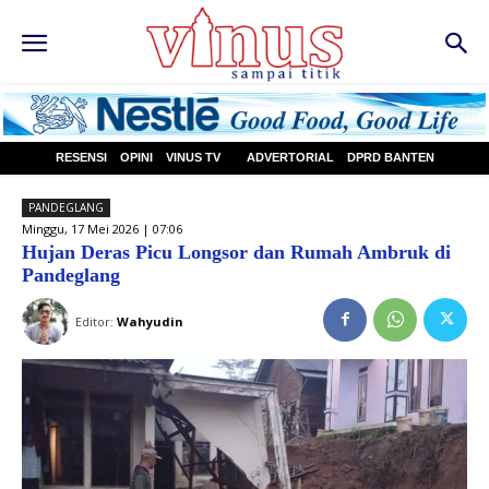
RESENSI
OPINI
VINUS TV
ADVERTORIAL
DPRD BANTEN
PANDEGLANG
Minggu, 17 Mei 2026 | 07:06
Hujan Deras Picu Longsor dan Rumah Ambruk di
Pandeglang
Editor:
Wahyudin