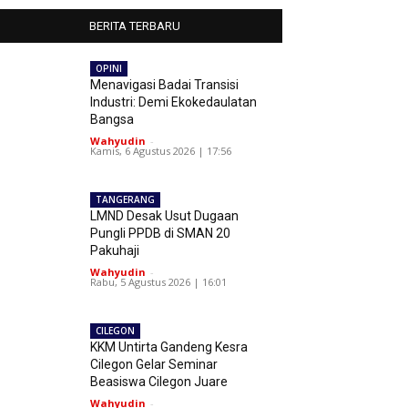
BERITA TERBARU
OPINI
Menavigasi Badai Transisi
Industri: Demi Ekokedaulatan
Bangsa
Wahyudin
-
Kamis, 6 Agustus 2026 | 17:56
TANGERANG
LMND Desak Usut Dugaan
Pungli PPDB di SMAN 20
Pakuhaji
Wahyudin
-
Rabu, 5 Agustus 2026 | 16:01
CILEGON
KKM Untirta Gandeng Kesra
Cilegon Gelar Seminar
Beasiswa Cilegon Juare
Wahyudin
-