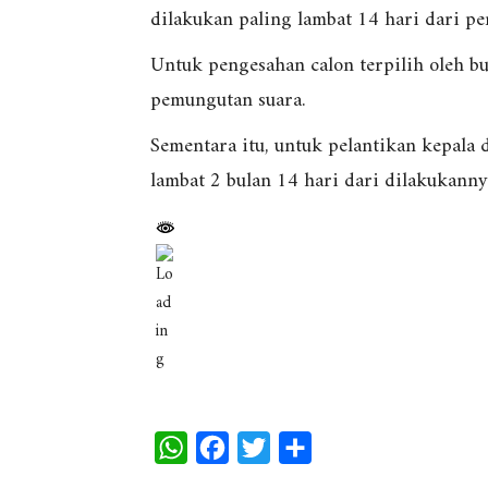
dilakukan paling lambat 14 hari dari p
Untuk pengesahan calon terpilih oleh bu
pemungutan suara.
Sementara itu, untuk pelantikan kepala d
lambat 2 bulan 14 hari dari dilakukann
W
F
T
S
h
a
w
h