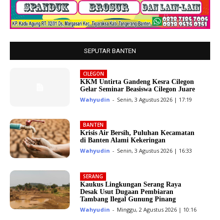
SEPUTAR BANTEN
CILEGON
KKM Untirta Gandeng Kesra Cilegon
Gelar Seminar Beasiswa Cilegon Juare
Wahyudin
-
Senin, 3 Agustus 2026 | 17:19
BANTEN
Krisis Air Bersih, Puluhan Kecamatan
di Banten Alami Kekeringan
Wahyudin
-
Senin, 3 Agustus 2026 | 16:33
SERANG
Kaukus Lingkungan Serang Raya
Desak Usut Dugaan Pembiaran
Tambang Ilegal Gunung Pinang
Wahyudin
-
Minggu, 2 Agustus 2026 | 10:16