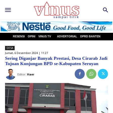
RESENSI
OPINI
VINUS TV
ADVERTORIAL
DPRD BANTEN
DESA
Jumat, 6 Desember 2024 | 11:27
Sering Diganjar Banyak Prestasi, Desa Cirarab Jadi
Tujuan Kunjungan BPD se-Kabupaten Seruyan
Editor:
Haer