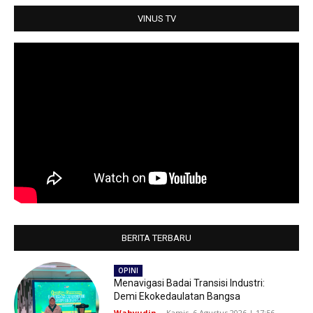
p
k
VINUS TV
BERITA TERBARU
OPINI
Menavigasi Badai Transisi Industri:
Demi Ekokedaulatan Bangsa
Wahyudin
-
Kamis, 6 Agustus 2026 | 17:56