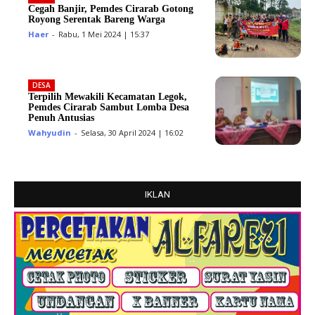
Cegah Banjir, Pemdes Cirarab Gotong
Royong Serentak Bareng Warga
Haer
-
Rabu, 1 Mei 2024 | 15:37
DESA
Terpilih Mewakili Kecamatan Legok,
Pemdes Cirarab Sambut Lomba Desa
Penuh Antusias
Wahyudin
-
Selasa, 30 April 2024 | 16:02
IKLAN