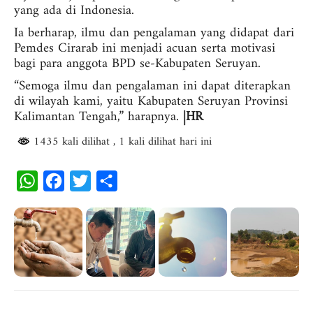
yang ada di Indonesia.
Ia berharap, ilmu dan pengalaman yang didapat dari
Pemdes Cirarab ini menjadi acuan serta motivasi
bagi para anggota BPD se-Kabupaten Seruyan.
“Semoga ilmu dan pengalaman ini dapat diterapkan
di wilayah kami, yaitu Kabupaten Seruyan Provinsi
Kalimantan Tengah,” harapnya.
|HR
1435 kali dilihat
, 1 kali dilihat hari ini
W
F
T
S
h
a
w
h
a
c
i
a
t
e
t
r
s
b
t
e
A
o
e
p
o
r