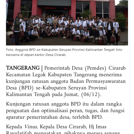
Foto: Anggota BPD se-Kabupaten Seruyan Provinsi Kalimantan Tengah foto
bersama di depan kantor Desa Cirarab.
TANGERANG |
Pemerintah Desa (Pemdes) Cirarab
Kecamatan Legok Kabupaten Tangerang menerima
kunjungan ratusan anggota Badan Permusyawaratan
Desa (BPD) se-Kabupaten Seruyan Provinsi
Kalimantan Tengah pada Jumat, (06/12).
Kunjungan ratusan anggota BPD itu dalam rangka
penguatan dan optimalisasi peran, tugas, dan fungsi
aparatur pemerintahan desa, terlebih BPD.
Kepada
Vinus,
Kepala Desa Cirarab, Hj Imas
Rayulatifah mengatakan, pihaknya merasa senang