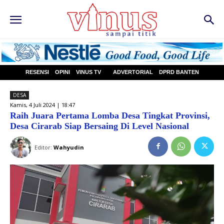
RESENSI
OPINI
VINUS TV
ADVERTORIAL
DPRD BANTEN
DESA
Kamis, 4 Juli 2024 | 18:47
Raih Juara Pertama Lomba Desa Tingkat Provinsi,
Desa Cirarab Siap Bersaing Di Level Nasional
Editor:
Wahyudin