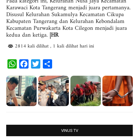
Pada kategori ini, Kelurahan Nusa Jaya Kecamatan
Karawaci Kota Tangerang menjadi juara pertamanya.
Disusul Kelurahan Sukamulya Kecamatan Cikupa
Kabupaten Tangerang dan Kelurahan Kebondalam
Kecamatan Purwakarta Kota Cilegon menjadi juara
kedua dan ketiga.
|HR
2814 kali dilihat
, 1 kali dilihat hari ini
W
F
T
S
h
a
w
h
a
c
i
a
t
e
t
r
s
b
t
e
A
o
e
p
o
r
p
k
VINUS TV