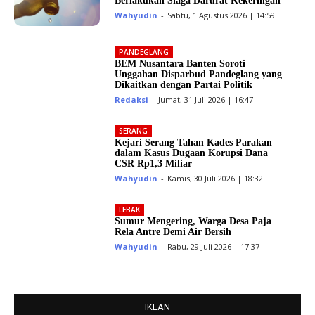
Berlakukan Siaga Darurat Kekeringan
Wahyudin
-
Sabtu, 1 Agustus 2026 | 14:59
PANDEGLANG
BEM Nusantara Banten Soroti
Unggahan Disparbud Pandeglang yang
Dikaitkan dengan Partai Politik
Redaksi
-
Jumat, 31 Juli 2026 | 16:47
SERANG
Kejari Serang Tahan Kades Parakan
dalam Kasus Dugaan Korupsi Dana
CSR Rp1,3 Miliar
Wahyudin
-
Kamis, 30 Juli 2026 | 18:32
LEBAK
Sumur Mengering, Warga Desa Paja
Rela Antre Demi Air Bersih
Wahyudin
-
Rabu, 29 Juli 2026 | 17:37
IKLAN