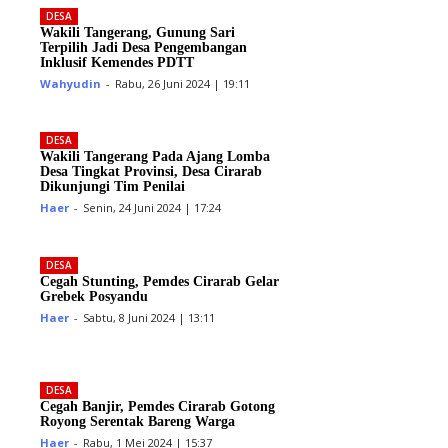
DESA
Wakili Tangerang, Gunung Sari
Terpilih Jadi Desa Pengembangan
Inklusif Kemendes PDTT
Wahyudin
-
Rabu, 26 Juni 2024 | 19:11
DESA
Wakili Tangerang Pada Ajang Lomba
Desa Tingkat Provinsi, Desa Cirarab
Dikunjungi Tim Penilai
Haer
-
Senin, 24 Juni 2024 | 17:24
DESA
Cegah Stunting, Pemdes Cirarab Gelar
Grebek Posyandu
Haer
-
Sabtu, 8 Juni 2024 | 13:11
DESA
Cegah Banjir, Pemdes Cirarab Gotong
Royong Serentak Bareng Warga
Haer
-
Rabu, 1 Mei 2024 | 15:37