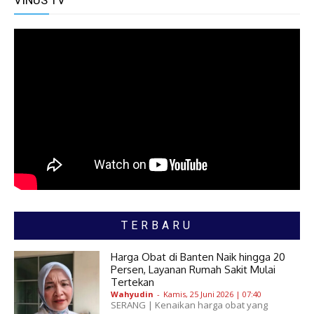
TERBARU
Harga Obat di Banten Naik hingga 20
Persen, Layanan Rumah Sakit Mulai
Tertekan
Wahyudin
-
Kamis, 25 Juni 2026 | 07:40
SERANG | Kenaikan harga obat yang