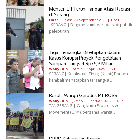
Menteri LH Turun Tangan Atasi Radiasi
di Serang
Haer
-
Selasa, 23 September 2025 | 16:24
SERANG | Dugaan sumber radiasi di pabrik
peleburan...
Tiga Tersangka Ditetapkan dalam
Kasus Korupsi Proyek Pengelolaan
Sampah Tangsel Rp75,9 Miliar
Wahyudin
-
Kamis, 17 April 2025 | 15:14
SERANG| Kejaksaan Tinggi (Kejati) Banten
kembali menetapkan tersangka...
Resah, Warga Geruduk PT BOSS
Wahyudin
-
Jumat, 28 Februari 2025 | 16:04
TANGERANG | Cangkudu Progressive
Movement (CPM), bersama warga...
DPRD Kabupaten Serang