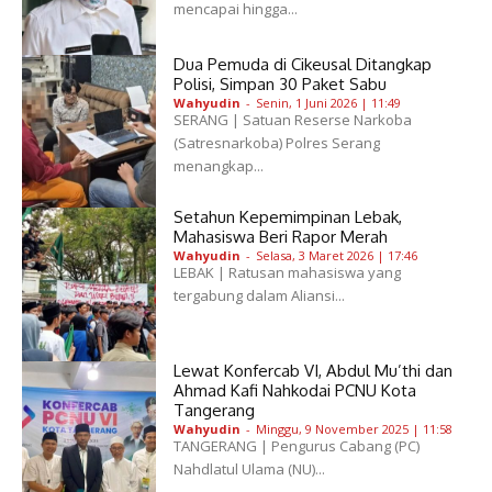
mencapai hingga...
Dua Pemuda di Cikeusal Ditangkap
Polisi, Simpan 30 Paket Sabu
Wahyudin
-
Senin, 1 Juni 2026 | 11:49
SERANG | Satuan Reserse Narkoba
(Satresnarkoba) Polres Serang
menangkap...
Setahun Kepemimpinan Lebak,
Mahasiswa Beri Rapor Merah
Wahyudin
-
Selasa, 3 Maret 2026 | 17:46
LEBAK | Ratusan mahasiswa yang
tergabung dalam Aliansi...
Lewat Konfercab VI, Abdul Mu’thi dan
Ahmad Kafi Nahkodai PCNU Kota
Tangerang
Wahyudin
-
Minggu, 9 November 2025 | 11:58
TANGERANG | Pengurus Cabang (PC)
Nahdlatul Ulama (NU)...