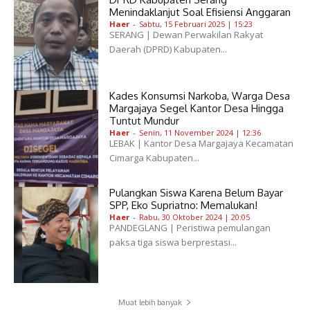
Menindaklanjut Soal Efisiensi Anggaran
Haer
-
Sabtu, 15 Februari 2025 | 15:23
SERANG | Dewan Perwakilan Rakyat
Daerah (DPRD) Kabupaten...
Kades Konsumsi Narkoba, Warga Desa
Margajaya Segel Kantor Desa Hingga
Tuntut Mundur
Haer
-
Senin, 11 November 2024 | 12:36
LEBAK | Kantor Desa Margajaya Kecamatan
Cimarga Kabupaten...
Pulangkan Siswa Karena Belum Bayar
SPP, Eko Supriatno: Memalukan!
Haer
-
Rabu, 30 Oktober 2024 | 20:05
PANDEGLANG | Peristiwa pemulangan
paksa tiga siswa berprestasi...
Muat lebih banyak