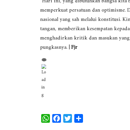
“Hari ini, yang dibutuhkan bangsa kita
memperkuat persatuan dan optimisme. 
nasional yang sah melalui konstitusi. K
tangan, memberikan kesempatan kepada p
menghadirkan kritik dan masukan yang
pungkasnya.
| Fjr
W
F
T
S
h
a
w
h