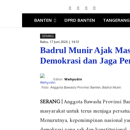
BANTEN
DPRD BANTEN
TANGERANG
SERANG
Rabu, 17 Juni 2026 | 14:51
Badrul Munir Ajak Mas
Demokrasi dan Jaga Pe
Editor:
Wahyudin
Foto: Anggota Bawaslu Provinsi Banten, Badrul Munir.
SERANG |
Anggota Bawaslu Provinsi Ban
masyarakat untuk terus menjaga persat
Menurutnya, kepemimpinan nasional yang
demokrasi yang sah dan konstitusional.