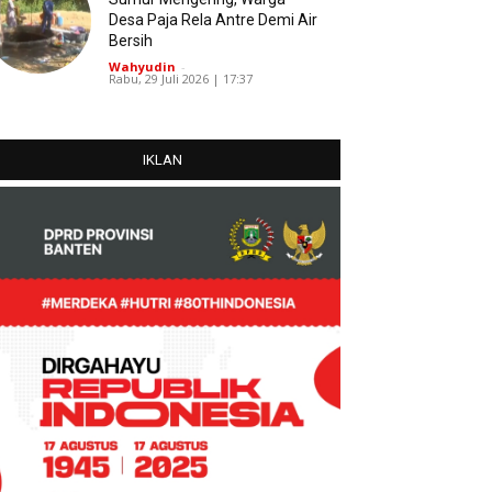
Desa Paja Rela Antre Demi Air
Bersih
Wahyudin
-
Rabu, 29 Juli 2026 | 17:37
IKLAN