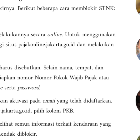
irnya. Berikut beberapa cara memblokir STNK:
melakukannya secara
online
. Untuk menggunakan
gi situs
pajakonline.jakarta.go.id
dan melakukan
harus disebutkan. Selain nama, tempat, dan
yiapkan nomor Nomor Pokok Wajib Pajak atau
e
serta
password
.
ukan aktivasi pada
email
yang telah didaftarkan.
akarta.go.id, pilih kolom PKB.
lihat semua informasi terkait kendaraan yang
endak diblokir.