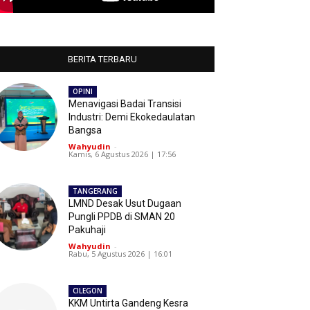
BERITA TERBARU
OPINI
Menavigasi Badai Transisi
Industri: Demi Ekokedaulatan
Bangsa
Wahyudin
-
Kamis, 6 Agustus 2026 | 17:56
TANGERANG
LMND Desak Usut Dugaan
Pungli PPDB di SMAN 20
Pakuhaji
Wahyudin
-
Rabu, 5 Agustus 2026 | 16:01
CILEGON
KKM Untirta Gandeng Kesra