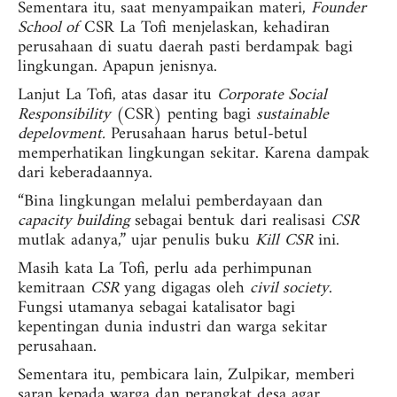
Sementara itu, saat menyampaikan materi,
Founder
School of
CSR La Tofi menjelaskan, kehadiran
perusahaan di suatu daerah pasti berdampak bagi
lingkungan. Apapun jenisnya.
Lanjut La Tofi, atas dasar itu
Corporate Social
Responsibility
(CSR) penting bagi
sustainable
depelovment.
Perusahaan harus betul-betul
memperhatikan lingkungan sekitar. Karena dampak
dari keberadaannya.
“Bina lingkungan melalui pemberdayaan dan
capacity building
sebagai bentuk dari realisasi
CSR
mutlak adanya,” ujar penulis buku
Kill
CSR
ini.
Masih kata La Tofi, perlu ada perhimpunan
kemitraan
CSR
yang digagas oleh
civil society
.
Fungsi utamanya sebagai katalisator bagi
kepentingan dunia industri dan warga sekitar
perusahaan.
Sementara itu, pembicara lain, Zulpikar, memberi
saran kepada warga dan perangkat desa agar