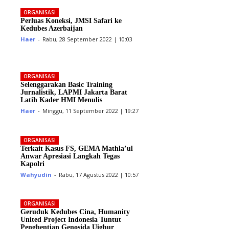
ORGANISASI
Perluas Koneksi, JMSI Safari ke
Kedubes Azerbaijan
Haer
-
Rabu, 28 September 2022 | 10:03
ORGANISASI
Selenggarakan Basic Training
Jurnalistik, LAPMI Jakarta Barat
Latih Kader HMI Menulis
Haer
-
Minggu, 11 September 2022 | 19:27
ORGANISASI
Terkait Kasus FS, GEMA Mathla’ul
Anwar Apresiasi Langkah Tegas
Kapolri
Wahyudin
-
Rabu, 17 Agustus 2022 | 10:57
ORGANISASI
Geruduk Kedubes Cina, Humanity
United Project Indonesia Tuntut
Penghentian Genosida Uighur