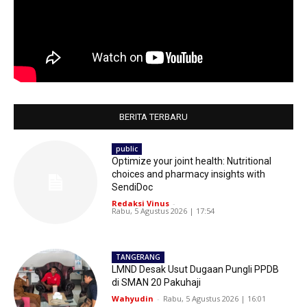
BERITA TERBARU
public
Optimize your joint health: Nutritional
choices and pharmacy insights with
SendiDoc
Redaksi Vinus
-
Rabu, 5 Agustus 2026 | 17:54
TANGERANG
LMND Desak Usut Dugaan Pungli PPDB
di SMAN 20 Pakuhaji
Wahyudin
-
Rabu, 5 Agustus 2026 | 16:01