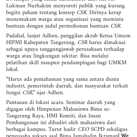
Lukman Nurhakim menyoroti publik yang kurang
begitu paham tentang konsep
CSR
. Dirinya kerap
menemukam warga atau organisasi yang meminta
bantuan dengan judul permohonan bantuan
CSR
.
Padahal, lanjut Adhen, panggilan akrab Ketua Umum
HIPMI Kabupaten Tangerang,
CSR
harus dimaknai
sebagai upaya tanggungjawab perusahaan terhadap
warga atau lingkungan sekitar. Bisa melalui
pelatihan skill maupun pendampingan bagi UMKM
lokal.
“Harus ada pemahaman yang sama antara dunia
industri, pemerintah daerah, dan masyarakat terkait
fungsi
CSR
,” ujar Adhen.
Pantauan di lokasi acara. Seminar daerah yang
digagas oleh Himpunan Mahasiswa Bima se-
Tangerang Raya, HMI Komiti, dan Insan
Pembangunan ini dihadiri oleh mahasiswa dari
berbagai kampus. Turut hadir
CEO
SCPD sekaligus
pengusaha sukses asal Bima Jamaludin Ikraman
| We