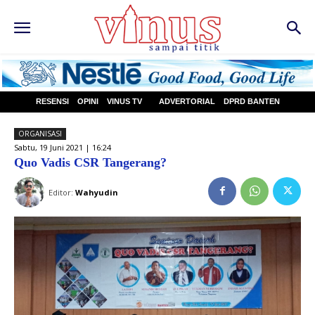
RESENSI
OPINI
VINUS TV
ADVERTORIAL
DPRD BANTEN
ORGANISASI
Sabtu, 19 Juni 2021 | 16:24
Quo Vadis CSR Tangerang?
Editor:
Wahyudin