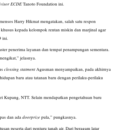
Advisor ECDE
Tanoto Foundation ini.
ensos Harry Hikmat mengatakan, salah satu respon
 khusus kepada kelompok rentan miskin dan marjinal agar
 ini.
laster penerima layanan dan tempat penampungan sementara.
engikat,” jelasnya.
gus
clossing statment
Agusman menyampaikan, pada akhirnya
dupan baru atau tatanan baru dengan perilaku-perilaku
 dari Kupang, NTT. Selain mendapatkan pengetahuan baru
 pas dan ada
doorprize
pula,” pungkasnya.
atusan peserta dari penjuru tanah air. Dari beragam latar