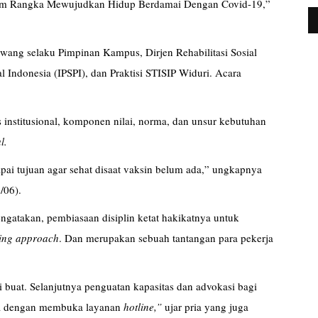
Dalam Rangka Mewujudkan Hidup Berdamai Dengan Covid-19,”
wang selaku Pimpinan Kampus, Dirjen Rehabilitasi Sosial
l Indonesia (IPSPI), dan Praktisi STISIP Widuri. Acara
institusional, komponen nilai, norma, dan unsur kebutuhan
l.
apai tujuan agar sehat disaat vaksin belum ada,” ungkapnya
/06).
ngatakan, pembiasaan disiplin ketat hakikatnya untuk
ving approach
. Dan merupakan sebuah tantangan para pekerja
i buat. Selanjutnya penguatan kapasitas dan advokasi bagi
nya dengan membuka layanan
hotline,”
ujar pria yang juga