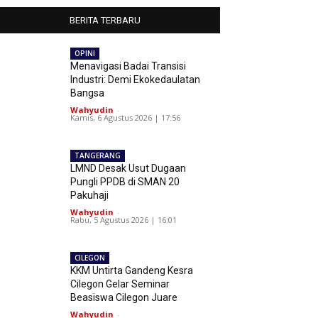
BERITA TERBARU
OPINI
Menavigasi Badai Transisi
Industri: Demi Ekokedaulatan
Bangsa
Wahyudin
-
Kamis, 6 Agustus 2026 | 17:56
TANGERANG
LMND Desak Usut Dugaan
Pungli PPDB di SMAN 20
Pakuhaji
Wahyudin
-
Rabu, 5 Agustus 2026 | 16:01
CILEGON
KKM Untirta Gandeng Kesra
Cilegon Gelar Seminar
Beasiswa Cilegon Juare
Wahyudin
-