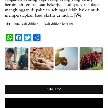
berpindah tempat saat bekerja. Pasalnya, virus dapat
menghinggap di pakaian sehingga lebih baik untuk
mempersiapkan baju ekstra di mobil.
|We
3006 kali dilihat
, 1 kali dilihat hari ini
W
F
T
S
h
a
w
h
a
c
i
a
t
e
t
r
s
b
t
e
A
o
e
p
o
r
p
k
VINUS TV