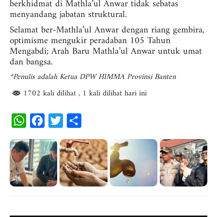
berkhidmat di Mathla’ul Anwar tidak sebatas
menyandang jabatan struktural.
Selamat ber-Mathla’ul Anwar dengan riang gembira,
optimisme mengukir peradaban 105 Tahun
Mengabdi; Arah Baru Mathla’ul Anwar untuk umat
dan bangsa.
*Penulis adalah Ketua DPW HIMMA Provinsi Banten
1702 kali dilihat
, 1 kali dilihat hari ini
W
F
T
S
h
a
w
h
a
c
i
a
t
e
t
r
s
b
t
e
A
o
e
p
o
r