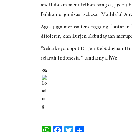
andil dalam mendirikan bangsa, justru 
Bahkan organisasi sebesar Mathla`ul Anw
Agus juga merasa tersinggung, lantaran 
ditolerir, dan Dirjen Kebudayaan merup
“Sebaiknya copot Dirjen Kebudayaan Hil
sejarah Indonesia,” tandasnya. |
We
W
F
T
S