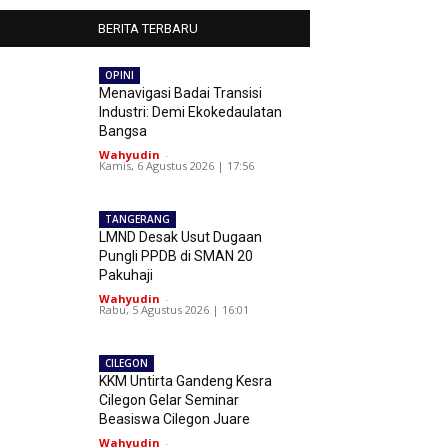
BERITA TERBARU
OPINI
Menavigasi Badai Transisi
Industri: Demi Ekokedaulatan
Bangsa
Wahyudin
-
Kamis, 6 Agustus 2026 | 17:56
TANGERANG
LMND Desak Usut Dugaan
Pungli PPDB di SMAN 20
Pakuhaji
Wahyudin
-
Rabu, 5 Agustus 2026 | 16:01
CILEGON
KKM Untirta Gandeng Kesra
Cilegon Gelar Seminar
Beasiswa Cilegon Juare
Wahyudin
-