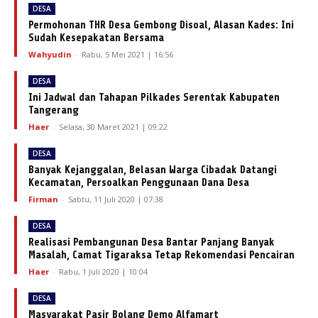
DESA
Permohonan THR Desa Gembong Disoal, Alasan Kades: Ini
Sudah Kesepakatan Bersama
Wahyudin
-
Rabu, 5 Mei 2021 | 16:56
DESA
Ini Jadwal dan Tahapan Pilkades Serentak Kabupaten
Tangerang
Haer
-
Selasa, 30 Maret 2021 | 09:22
DESA
Banyak Kejanggalan, Belasan Warga Cibadak Datangi
Kecamatan, Persoalkan Penggunaan Dana Desa
Firman
-
Sabtu, 11 Juli 2020 | 07:38
DESA
Realisasi Pembangunan Desa Bantar Panjang Banyak
Masalah, Camat Tigaraksa Tetap Rekomendasi Pencairan
Haer
-
Rabu, 1 Juli 2020 | 10:04
DESA
Masyarakat Pasir Bolang Demo Alfamart