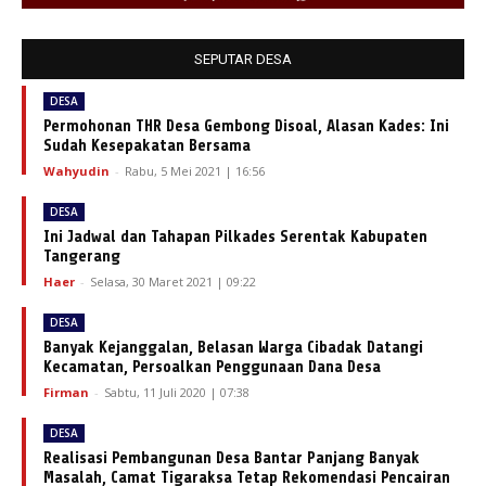
SEPUTAR DESA
DESA
Permohonan THR Desa Gembong Disoal, Alasan Kades: Ini
Sudah Kesepakatan Bersama
Wahyudin
-
Rabu, 5 Mei 2021 | 16:56
DESA
Ini Jadwal dan Tahapan Pilkades Serentak Kabupaten
Tangerang
Haer
-
Selasa, 30 Maret 2021 | 09:22
DESA
Banyak Kejanggalan, Belasan Warga Cibadak Datangi
Kecamatan, Persoalkan Penggunaan Dana Desa
Firman
-
Sabtu, 11 Juli 2020 | 07:38
DESA
Realisasi Pembangunan Desa Bantar Panjang Banyak
Masalah, Camat Tigaraksa Tetap Rekomendasi Pencairan