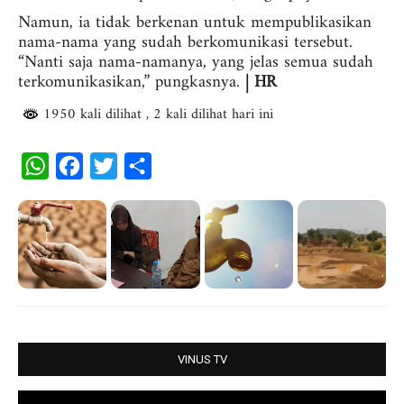
Namun, ia tidak berkenan untuk mempublikasikan
nama-nama yang sudah berkomunikasi tersebut.
“Nanti saja nama-namanya, yang jelas semua sudah
terkomunikasikan,” pungkasnya.
| HR
1950 kali dilihat
, 2 kali dilihat hari ini
W
F
T
S
h
a
w
h
a
c
i
a
t
e
t
r
s
b
t
e
A
o
e
p
o
r
p
k
VINUS TV