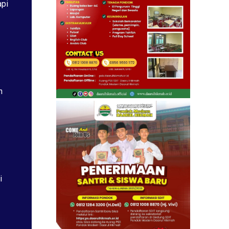
api
h
i