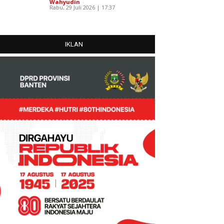
Wahyudin
-
Rabu, 29 Juli 2026 | 17:37
IKLAN