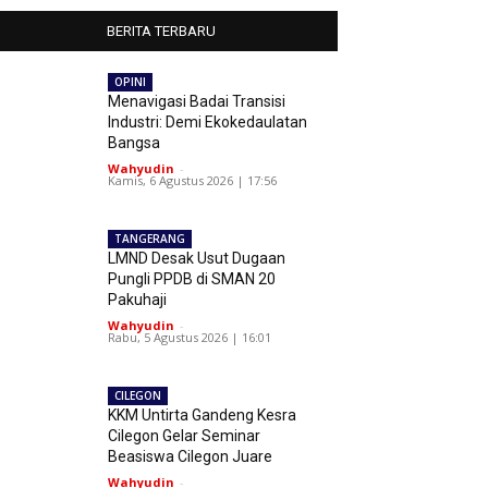
BERITA TERBARU
OPINI
Menavigasi Badai Transisi
Industri: Demi Ekokedaulatan
Bangsa
Wahyudin
-
Kamis, 6 Agustus 2026 | 17:56
TANGERANG
LMND Desak Usut Dugaan
Pungli PPDB di SMAN 20
Pakuhaji
Wahyudin
-
Rabu, 5 Agustus 2026 | 16:01
CILEGON
KKM Untirta Gandeng Kesra
Cilegon Gelar Seminar
Beasiswa Cilegon Juare
Wahyudin
-