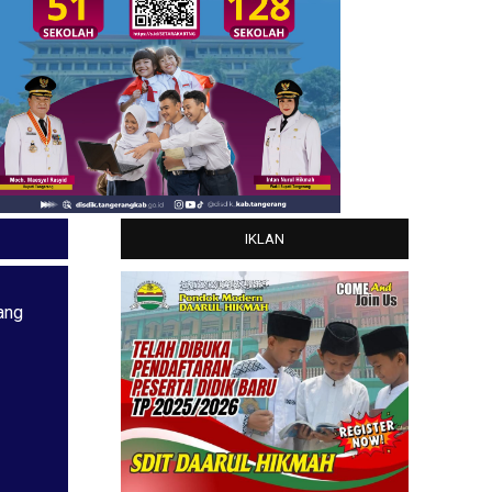
IKLAN
ang