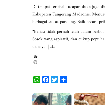
Di tempat terpisah, ucapan duka juga 
Kabupaten Tangerang Madronie. Menurut
berbagai sudut pandang. Baik secara prib
“Beliau tidak pernah lelah dalam berbua
Sosok yang aspiratif, dan cukup populer
ujarnya. |
Hr
W
F
T
S
h
a
w
h
a
c
i
a
t
e
t
r