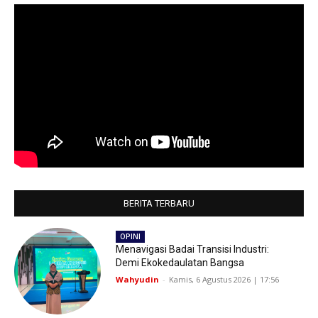
BERITA TERBARU
OPINI
Menavigasi Badai Transisi Industri:
Demi Ekokedaulatan Bangsa
Wahyudin
-
Kamis, 6 Agustus 2026 | 17:56