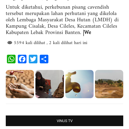
Untuk diketahui, perkebunan pisang cavendish
tersebut merupakan lahan perhutani yang dikelola
oleh Lembaga Masyarakat Desa Hutan (LMDH) di
Kampung Cisalak, Desa Cileles, Kecamatan Cileles
Kabupaten Lebak Provinsi Banten.
|We
5594 kali dilihat
, 2 kali dilihat hari ini
W
F
T
S
h
a
w
h
a
c
i
a
t
e
t
r
s
b
t
e
A
o
e
p
o
r
p
k
VINUS TV