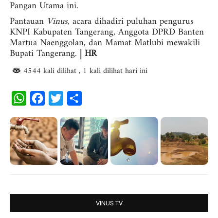
Pangan Utama ini.
Pantauan
Vinus,
acara dihadiri puluhan pengurus
KNPI Kabupaten Tangerang, Anggota DPRD Banten
Martua Naenggolan, dan Mamat Matlubi mewakili
Bupati Tangerang.
| HR
4544 kali dilihat
, 1 kali dilihat hari ini
W
F
T
S
h
a
w
h
a
c
i
a
t
e
t
r
s
b
t
e
A
o
e
p
o
r
p
k
VINUS TV