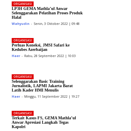
ORGANISASI
LP3H GEMA Mathla’ul Anwar
Selenggarakan Pelatihan Proses Produk
Halal
Wahyudin
-
Senin, 3 Oktober 2022 | 09:48
ORGANISASI
Perluas Koneksi, JMSI Safari ke
Kedubes Azerbaijan
Haer
-
Rabu, 28 September 2022 | 10:03
ORGANISASI
Selenggarakan Basic Training
Jurnalistik, LAPMI Jakarta Barat
Latih Kader HMI Menulis
Haer
-
Minggu, 11 September 2022 | 19:27
ORGANISASI
Terkait Kasus FS, GEMA Mathla’ul
Anwar Apresiasi Langkah Tegas
Kapolri