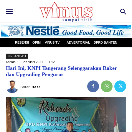
RESENSI
OPINI
VINUS TV
ADVERTORIAL
DPRD BANTEN
ORGANISASI
Kamis, 11 Februari 2021 | 11:52
Hari Ini, KNPI Tangerang Selenggarakan Raker
dan Upgrading Pengurus
Editor:
Haer