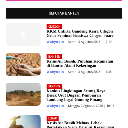
SEPUTAR BANTEN
CILEGON
KKM Untirta Gandeng Kesra Cilegon
Gelar Seminar Beasiswa Cilegon Juare
Wahyudin
-
Senin, 3 Agustus 2026 | 17:19
BANTEN
Krisis Air Bersih, Puluhan Kecamatan
di Banten Alami Kekeringan
Wahyudin
-
Senin, 3 Agustus 2026 | 16:33
SERANG
Kaukus Lingkungan Serang Raya
Desak Usut Dugaan Pembiaran
Tambang Ilegal Gunung Pinang
Wahyudin
-
Minggu, 2 Agustus 2026 | 10:16
LEBAK
Krisis Air Bersih Meluas, Lebak
Berlakukan Siaga Darurat Kekeringan