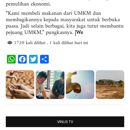
pemulihan ekonomi.
“Kami membeli makanan dari UMKM dan
membagikannya kepada masyarakat untuk berbuka
puasa. Jadi selain berbagai, kita juga tutut membantu
pejuang UMKM,” pungkasnya.
|We
1720 kali dilihat
, 1 kali dilihat hari ini
W
F
T
S
h
a
w
h
a
c
i
a
t
e
t
r
s
b
t
e
A
o
e
p
o
r
p
k
VINUS TV