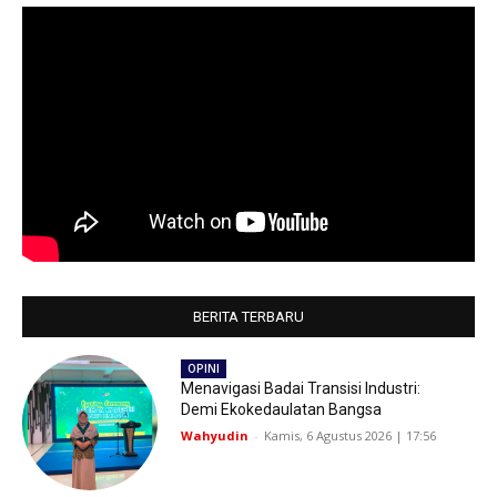
BERITA TERBARU
OPINI
Menavigasi Badai Transisi Industri:
Demi Ekokedaulatan Bangsa
Wahyudin
-
Kamis, 6 Agustus 2026 | 17:56