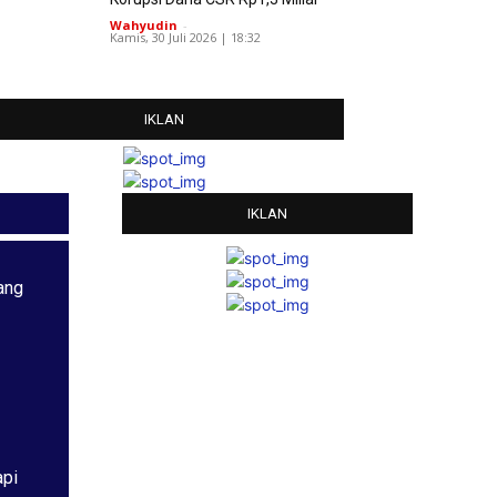
Wahyudin
-
Kamis, 30 Juli 2026 | 18:32
IKLAN
IKLAN
ang
api