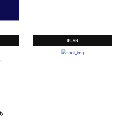
IKLAN
n
ty