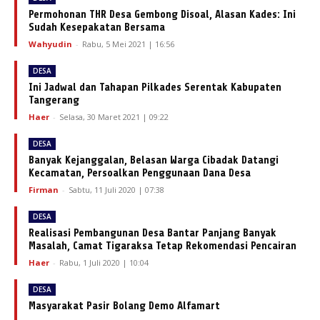
Permohonan THR Desa Gembong Disoal, Alasan Kades: Ini
Sudah Kesepakatan Bersama
Wahyudin
-
Rabu, 5 Mei 2021 | 16:56
DESA
Ini Jadwal dan Tahapan Pilkades Serentak Kabupaten
Tangerang
Haer
-
Selasa, 30 Maret 2021 | 09:22
DESA
Banyak Kejanggalan, Belasan Warga Cibadak Datangi
Kecamatan, Persoalkan Penggunaan Dana Desa
Firman
-
Sabtu, 11 Juli 2020 | 07:38
DESA
Realisasi Pembangunan Desa Bantar Panjang Banyak
Masalah, Camat Tigaraksa Tetap Rekomendasi Pencairan
Haer
-
Rabu, 1 Juli 2020 | 10:04
DESA
Masyarakat Pasir Bolang Demo Alfamart