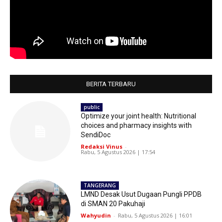
BERITA TERBARU
public
Optimize your joint health: Nutritional
choices and pharmacy insights with
SendiDoc
Redaksi Vinus
-
Rabu, 5 Agustus 2026 | 17:54
TANGERANG
LMND Desak Usut Dugaan Pungli PPDB
di SMAN 20 Pakuhaji
Wahyudin
-
Rabu, 5 Agustus 2026 | 16:01