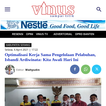
RESENSI
OPINI
VINUS TV
ADVERTORIAL
DPRD BANTEN
KABUPATEN SERANG
Selasa, 6 April 2021 | 17:22
Optimalisasi Kerja Sama Pengelolaan Pelabuhan,
Isbandi Ardiwinata: Kita Awali Hari Ini
Editor:
Wahyudin