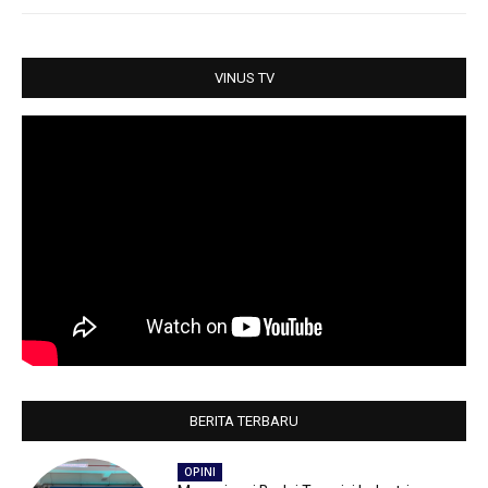
A
o
e
p
o
r
p
k
VINUS TV
BERITA TERBARU
OPINI