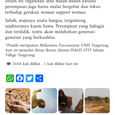
Selain itu organisasi atau badan-badan khusus
perempuan juga harus mulai bergeliat dan fokus
terhadap gerakan
woman support woman.
Sebab, majunya suatu bangsa, tergantung
sejahteranya kaum hawa. Perempuan yang bahagia
dan terdidik, tentu akan melahirkan generasi-
generasi yang berkualitas.
*Penulis merupakan Mahasiswa Pascasarjana UNIS Tangerang.
Saat ini menjabat Ketua Ikatan Alumni PIAUD STIT Islamic
Village Tangerang.
2668 kali dilihat
, 1 kali dilihat hari ini
W
F
T
S
h
a
w
h
a
c
i
a
t
e
t
r
s
b
t
e