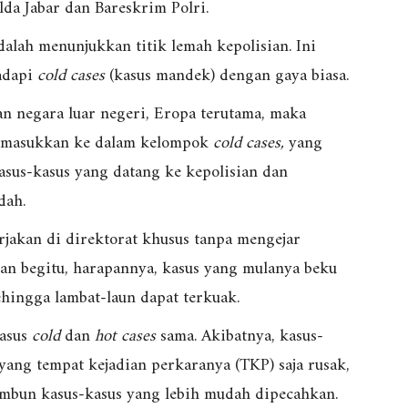
lda Jabar dan Bareskrim Polri.
lah menunjukkan titik lemah kepolisian. Ini
adapi
cold cases
(kasus mandek) dengan gaya biasa.
n negara luar negeri, Eropa terutama, maka
dimasukkan ke dalam kelompok
cold cases,
yang
sus-kasus yang datang ke kepolisian dan
dah.
rjakan di direktorat khusus tanpa mengejar
gan begitu, harapannya, kasus yang mulanya beku
hingga lambat-laun dapat terkuak.
kasus
cold
dan
hot cases
sama. Akibatnya, kasus-
yang tempat kejadian perkaranya (TKP) saja rusak,
imbun kasus-kasus yang lebih mudah dipecahkan.