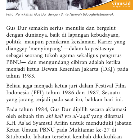
Foto: Pernikahan Gus Dur dengan Sinta Nuriyah (Google/Istimewa).
Gus Dur semakin serius menulis dan bergelut
dengan dunianya, baik di lapangan kebudayaan,
politik, maupun pemikiran keislaman. Karier yang
dianggap ‘menyimpang’ —dalam kapasitasnya
sebagai seorang tokoh agama sekaligus pengurus
PBNU— dan mengundang cibiran adalah ketika
menjadi ketua Dewan Kesenian Jakarta (DKJ) pada
tahun 1983.
Beliau juga menjadi ketua juri dalam Festival Film
Indonesia (FFI) tahun 1986 dan 1987. Sesuatu
yang jarang terjadi pada saat itu, bahkan hari ini.
Pada tahun 1984, Gus Dur dipilih secara aklamasi
oleh sebuah tim
ahl hall wa al-‘aqdi
yang diketuai
K.H. As’ad Syamsul Arifin untuk menduduki jabatan
Ketua Umum PBNU pada Muktamar ke-27 di
Situbondo. Jabatan tersebut kembali dikukuhkan