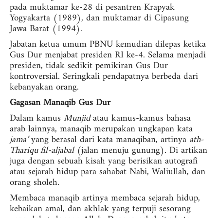
pada muktamar ke-28 di pesantren Krapyak
Yogyakarta (1989), dan muktamar di Cipasung
Jawa Barat (1994).
Jabatan ketua umum PBNU kemudian dilepas ketika
Gus Dur menjabat presiden RI ke-4. Selama menjadi
presiden, tidak sedikit pemikiran Gus Dur
kontroversial. Seringkali pendapatnya berbeda dari
kebanyakan orang.
Gagasan Manaqib Gus Dur
Dalam kamus
Munjid
atau kamus-kamus bahasa
arab lainnya, manaqib merupakan ungkapan kata
jama’
yang berasal dari kata manaqiban, artinya
ath-
Thariqu fil-aljabal
(jalan menuju gunung). Di artikan
juga dengan sebuah kisah yang berisikan autografi
atau sejarah hidup para sahabat Nabi, Waliullah, dan
orang sholeh.
Membaca manaqib artinya membaca sejarah hidup,
kebaikan amal, dan akhlak yang terpuji sesorang