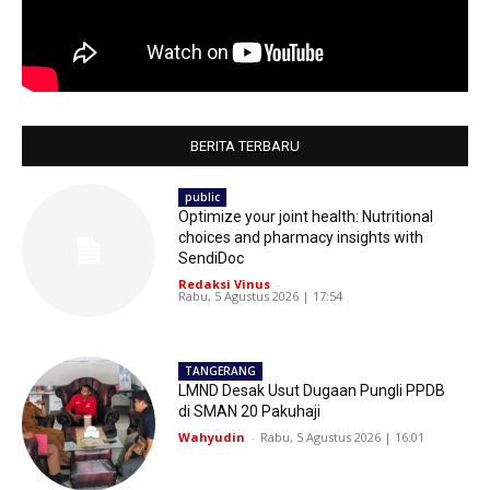
BERITA TERBARU
public
Optimize your joint health: Nutritional
choices and pharmacy insights with
SendiDoc
Redaksi Vinus
-
Rabu, 5 Agustus 2026 | 17:54
TANGERANG
LMND Desak Usut Dugaan Pungli PPDB
di SMAN 20 Pakuhaji
Wahyudin
-
Rabu, 5 Agustus 2026 | 16:01