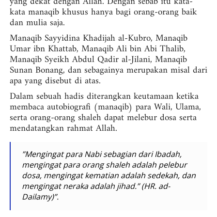
yang dekat dengan Allah. Dengan sebab itu kata-
kata manaqib khusus hanya bagi orang-orang baik
dan mulia saja.
Manaqib Sayyidina Khadijah al-Kubro, Manaqib
Umar ibn Khattab, Manaqib Ali bin Abi Thalib,
Manaqib Syeikh Abdul Qadir al-Jilani, Manaqib
Sunan Bonang, dan sebagainya merupakan misal dari
apa yang disebut di atas.
Dalam sebuah hadis diterangkan keutamaan ketika
membaca autobiografi (manaqib) para Wali, Ulama,
serta orang-orang shaleh dapat melebur dosa serta
mendatangkan rahmat Allah.
”Mengingat para Nabi sebagian dari Ibadah,
mengingat para orang shaleh adalah pelebur
dosa, mengingat kematian adalah sedekah, dan
mengingat neraka adalah jihad.” (HR. ad-
Dailamy)”.