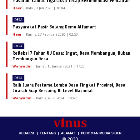
Masalah, Camat Tigaraksa Tetap Rekomendasi Pencairan
Haer
-
Rabu, 1 Juli 2020 | 10:04
DESA
Masyarakat Pasir Bolang Demo Alfamart
Haer
-
Kamis, 27 Februari 2020 | 02:53
DESA
Refleksi 7 Tahun UU Desa: Ingat, Desa Membangun, Bukan
Membangun Desa
Wahyudin
-
Jumat, 15 Januari 2021 | 17:20
DESA
Raih Juara Pertama Lomba Desa Tingkat Provinsi, Desa
Cirarab Siap Bersaing Di Level Nasional
Wahyudin
-
Kamis, 4 Juli 2024 | 18:47
REDAKSI
|
TENTANG
|
ALAMAT
|
PEDOMAN MEDIA SIBER
© 2020