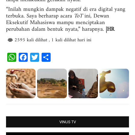
“Inilah mungkin dampak negatif di era digital yang
terbuka. Saya berharap acara
ToT
ini, Dewan
Eksekutif Mahasiswa mampu menciptakan
perubahan dalam bentuk nyata,” harapnya.
|HR
2595 kali dilihat
, 1 kali dilihat hari ini
W
F
T
S
h
a
w
h
a
c
i
a
t
e
t
r
s
b
t
e
A
o
e
p
o
r
p
k
VINUS TV