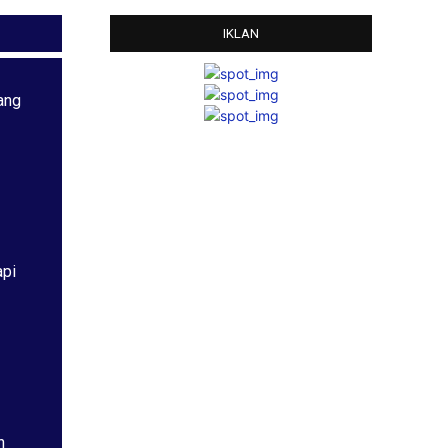
IKLAN
ang
api
h