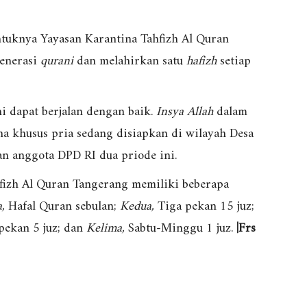
tuknya Yayasan Karantina Tahfizh Al Quran
generasi
qurani
dan melahirkan satu
hafizh
setiap
 dapat berjalan dengan baik.
Insya Allah
dalam
na khusus pria sedang disiapkan di wilayah Desa
n anggota DPD RI dua priode ini.
fizh Al Quran Tangerang memiliki beberapa
,
Hafal Quran sebulan;
Kedua,
Tiga pekan 15 juz;
pekan 5 juz; dan
Kelima,
Sabtu-Minggu 1 juz.
|Frs