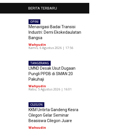
BERITA TERBARU
OPINI
Menavigasi Badai Transisi
Industri: Demi Ekokedaulatan
Bangsa
Wahyudin
-
Kamis, 6 Agustus 2026 | 17:56
TANGERANG
LMND Desak Usut Dugaan
Pungli PPDB di SMAN 20
Pakuhaji
Wahyudin
-
Rabu, 5 Agustus 2026 | 16:01
CILEGON
KKM Untirta Gandeng Kesra
Cilegon Gelar Seminar
Beasiswa Cilegon Juare
Wahyudin
-