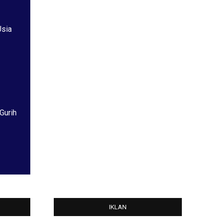
Usia
Gurih
IKLAN