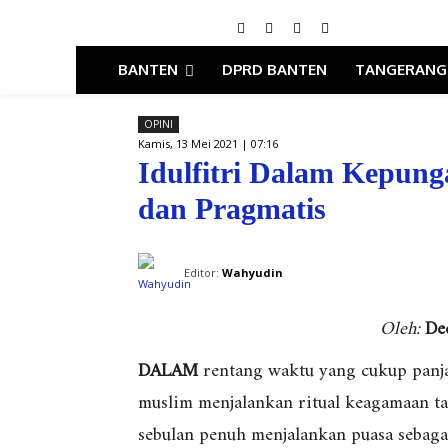
BANTEN
DPRD BANTEN
TANGERANG
OPINI
Kamis, 13 Mei 2021 | 07:16
Idulfitri Dalam Kepun
dan Pragmatis
Editor:
Wahyudin
Oleh:
De
DALAM
rentang waktu yang cukup panja
muslim menjalankan ritual keagamaan tahu
sebulan penuh menjalankan puasa sebag