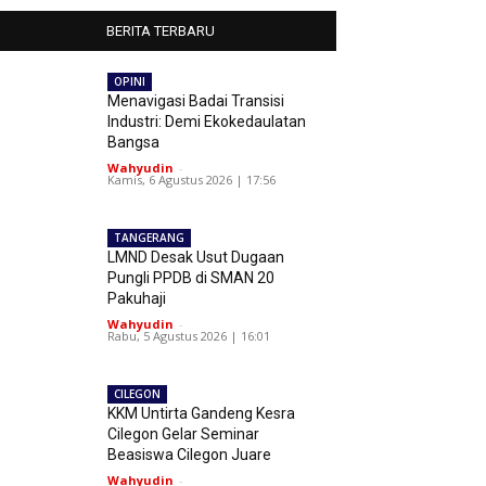
BERITA TERBARU
OPINI
Menavigasi Badai Transisi
Industri: Demi Ekokedaulatan
Bangsa
Wahyudin
-
Kamis, 6 Agustus 2026 | 17:56
TANGERANG
LMND Desak Usut Dugaan
Pungli PPDB di SMAN 20
Pakuhaji
Wahyudin
-
Rabu, 5 Agustus 2026 | 16:01
CILEGON
KKM Untirta Gandeng Kesra
Cilegon Gelar Seminar
Beasiswa Cilegon Juare
Wahyudin
-