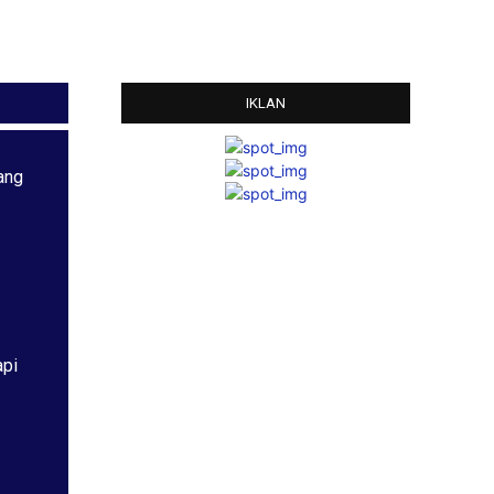
IKLAN
ang
api