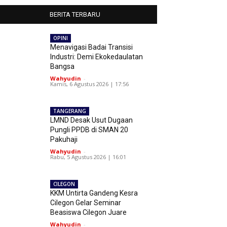
BERITA TERBARU
OPINI
Menavigasi Badai Transisi
Industri: Demi Ekokedaulatan
Bangsa
Wahyudin
-
Kamis, 6 Agustus 2026 | 17:56
TANGERANG
LMND Desak Usut Dugaan
Pungli PPDB di SMAN 20
Pakuhaji
Wahyudin
-
Rabu, 5 Agustus 2026 | 16:01
CILEGON
KKM Untirta Gandeng Kesra
Cilegon Gelar Seminar
Beasiswa Cilegon Juare
Wahyudin
-