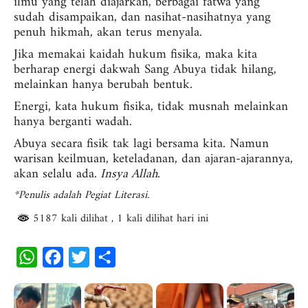
ilmu yang telah diajarkan, berbagai fatwa yang
sudah disampaikan, dan nasihat-nasihatnya yang
penuh hikmah, akan terus menyala.
Jika memakai kaidah hukum fisika, maka kita
berharap energi dakwah Sang Abuya tidak hilang,
melainkan hanya berubah bentuk.
Energi, kata hukum fisika, tidak musnah melainkan
hanya berganti wadah.
Abuya secara fisik tak lagi bersama kita. Namun
warisan keilmuan, keteladanan, dan ajaran-ajarannya,
akan selalu ada.
Insya Allah
.
*Penulis adalah Pegiat Literasi.
5187 kali dilihat
, 1 kali dilihat hari ini
W
F
T
S
h
a
w
h
a
c
i
a