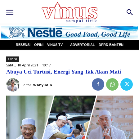
RESENSI
OPINI
VINUS TV
ADVERTORIAL
DPRD BANTEN
OPINI
Sabtu, 10 April 2021 | 10:17
Abuya Uci Turtusi, Energi Yang Tak Akan Mati
Editor:
Wahyudin