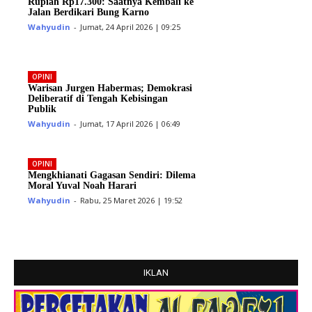
Rupiah Rp17.300: Saatnya Kembali ke
Jalan Berdikari Bung Karno
Wahyudin
-
Jumat, 24 April 2026 | 09:25
OPINI
Warisan Jurgen Habermas; Demokrasi
Deliberatif di Tengah Kebisingan
Publik
Wahyudin
-
Jumat, 17 April 2026 | 06:49
OPINI
Mengkhianati Gagasan Sendiri: Dilema
Moral Yuval Noah Harari
Wahyudin
-
Rabu, 25 Maret 2026 | 19:52
IKLAN