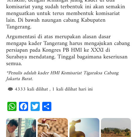
Terakhir
, dengan semangat juang kader di dua
komisariat yang sudah terbentuk ini akan semakin
menguatkan untuk terus membentuk komisariat
lain. Di bawah naungan cabang Kabupaten
Tangerang.
Argumentasi di atas merupakan alasan dasar
mengapa kader Tangerang harus mengajukan cabang
persiapan pada Kongres PB HMI ke XXXI di
Surabaya mendatang. Tinggal bagaimana keseriusan
semua.
*Penulis adalah kader HMI Komisariat Tigaraksa Cabang
Jakarta Barat.
4333 kali dilihat
, 1 kali dilihat hari ini
W
F
T
S
h
a
w
h
a
c
i
a
t
e
t
r