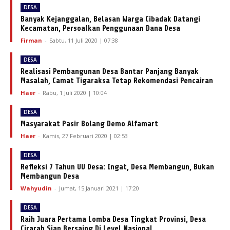
DESA
Banyak Kejanggalan, Belasan Warga Cibadak Datangi
Kecamatan, Persoalkan Penggunaan Dana Desa
Firman
-
Sabtu, 11 Juli 2020 | 07:38
DESA
Realisasi Pembangunan Desa Bantar Panjang Banyak
Masalah, Camat Tigaraksa Tetap Rekomendasi Pencairan
Haer
-
Rabu, 1 Juli 2020 | 10:04
DESA
Masyarakat Pasir Bolang Demo Alfamart
Haer
-
Kamis, 27 Februari 2020 | 02:53
DESA
Refleksi 7 Tahun UU Desa: Ingat, Desa Membangun, Bukan
Membangun Desa
Wahyudin
-
Jumat, 15 Januari 2021 | 17:20
DESA
Raih Juara Pertama Lomba Desa Tingkat Provinsi, Desa
Cirarab Siap Bersaing Di Level Nasional