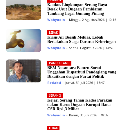
SERANG
Kaukus Lingkungan Serang Raya
Desak Usut Dugaan Pembiaran
Tambang Ilegal Gunung Pinang
Wahyudin
-
Minggu, 2 Agustus 2026 | 10:16
LEBAK
Krisis Air Bersih Meluas, Lebak
Berlakukan Siaga Darurat Kekeringan
Wahyudin
-
Sabtu, 1 Agustus 2026 | 14:59
PANDEGLANG
BEM Nusantara Banten Soroti
Unggahan Disparbud Pandeglang yang
Dikaitkan dengan Partai Politik
Redaksi
-
Jumat, 31 Juli 2026 | 16:47
SERANG
Kejari Serang Tahan Kades Parakan
dalam Kasus Dugaan Korupsi Dana
CSR Rp1,3 Miliar
Wahyudin
-
Kamis, 30 Juli 2026 | 18:32
LEBAK