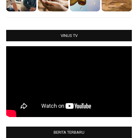
s
b
t
e
A
o
e
p
o
r
p
k
VINUS TV
BERITA TERBARU