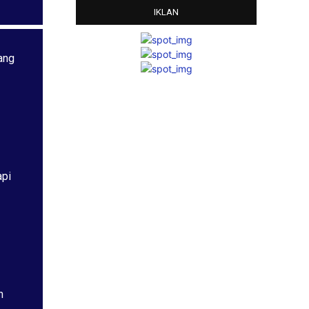
IKLAN
ang
api
h