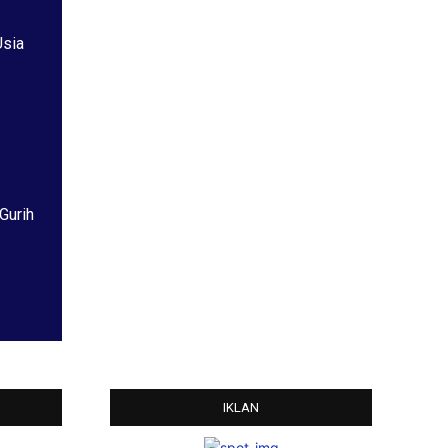
Usia
Gurih
IKLAN