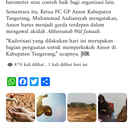
barometer atau contoh baik bagi organisasi lain.
Sementara itu, Ketua PC GP Ansor Kabupaten
Tangerang, Muhammad Asdiansyah mengatakan,
Ansor harus menjadi garda terdepan dalam
mengawal akidah
Ahlussunah Wal Jamaah.
“Kaderisasi yang dilakukan hari ini merupakan
bagian penguatan untuk memperkokoh Ansor di
Kabupaten Tangerang,” ucapnya.
|HR
870 kali dilihat
, 1 kali dilihat hari ini
W
F
T
S
h
a
w
h
a
c
i
a
t
e
t
r
s
b
t
e
A
o
e