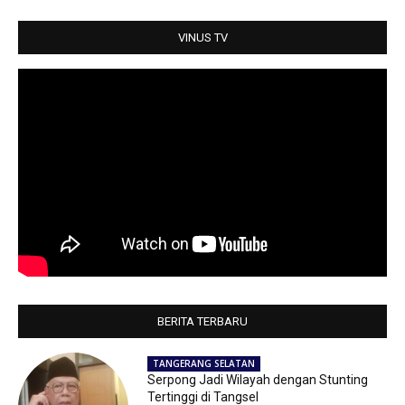
p
o
r
p
k
VINUS TV
BERITA TERBARU
TANGERANG SELATAN
Serpong Jadi Wilayah dengan Stunting
Tertinggi di Tangsel