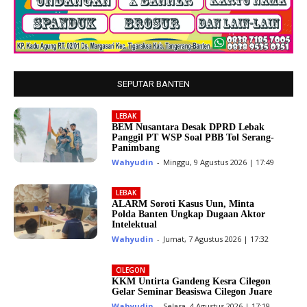
SEPUTAR BANTEN
LEBAK
BEM Nusantara Desak DPRD Lebak
Panggil PT WSP Soal PBB Tol Serang-
Panimbang
Wahyudin
-
Minggu, 9 Agustus 2026 | 17:49
LEBAK
ALARM Soroti Kasus Uun, Minta
Polda Banten Ungkap Dugaan Aktor
Intelektual
Wahyudin
-
Jumat, 7 Agustus 2026 | 17:32
CILEGON
KKM Untirta Gandeng Kesra Cilegon
Gelar Seminar Beasiswa Cilegon Juare
Wahyudin
-
Selasa, 4 Agustus 2026 | 17:19