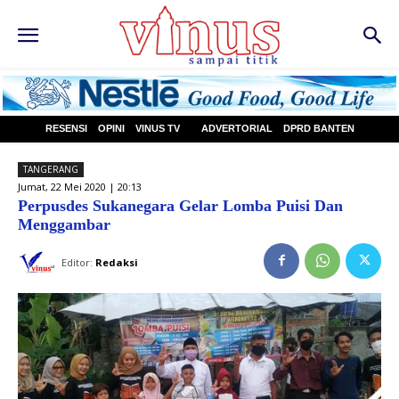
RESENSI
OPINI
VINUS TV
ADVERTORIAL
DPRD BANTEN
TANGERANG
Jumat, 22 Mei 2020 | 20:13
Perpusdes Sukanegara Gelar Lomba Puisi Dan
Menggambar
Editor:
Redaksi