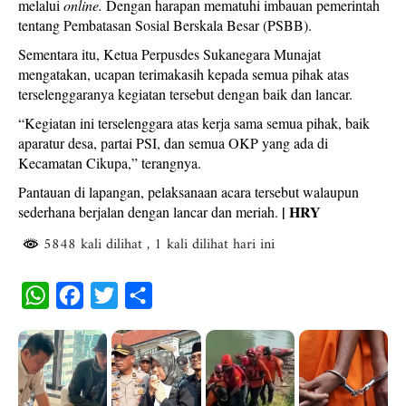
melalui
online.
Dengan harapan mematuhi imbauan pemerintah
tentang Pembatasan Sosial Berskala Besar (PSBB).
Sementara itu, Ketua Perpusdes Sukanegara Munajat
mengatakan, ucapan terimakasih kepada semua pihak atas
terselenggaranya kegiatan tersebut dengan baik dan lancar.
“Kegiatan ini terselenggara atas kerja sama semua pihak, baik
aparatur desa, partai PSI, dan semua OKP yang ada di
Kecamatan Cikupa,” terangnya.
Pantauan di lapangan, pelaksanaan acara tersebut walaupun
| HRY
sederhana berjalan dengan lancar dan meriah.
5848 kali dilihat
, 1 kali dilihat hari ini
W
F
T
S
h
a
w
h
a
c
i
a
t
e
t
r
s
b
t
e