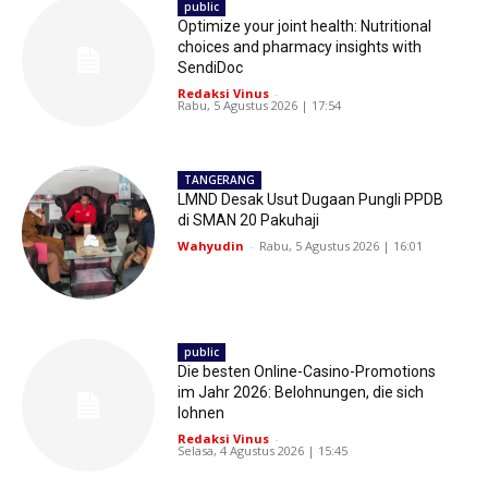
public
Optimize your joint health: Nutritional
choices and pharmacy insights with
SendiDoc
Redaksi Vinus
-
Rabu, 5 Agustus 2026 | 17:54
TANGERANG
LMND Desak Usut Dugaan Pungli PPDB
di SMAN 20 Pakuhaji
Wahyudin
-
Rabu, 5 Agustus 2026 | 16:01
public
Die besten Online-Casino-Promotions
im Jahr 2026: Belohnungen, die sich
lohnen
Redaksi Vinus
-
Selasa, 4 Agustus 2026 | 15:45