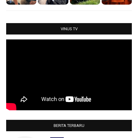
A
o
e
p
o
r
p
k
VINUS TV
BERITA TERBARU