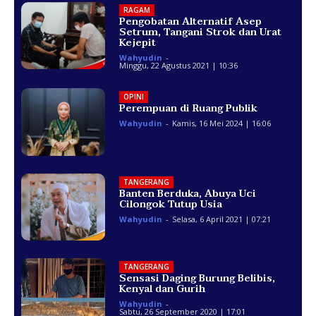
RAGAM
Pengobatan Alternatif Asep
Setrum, Tangani Strok dan Urat
Kejepit
Wahyudin
-
Minggu, 22 Agustus 2021 | 10:36
OPINI
Perempuan di Ruang Publik
Wahyudin
-
Kamis, 16 Mei 2024 | 16:06
TANGERANG
Banten Berduka, Abuya Uci
Cilongok Tutup Usia
Wahyudin
-
Selasa, 6 April 2021 | 07:21
TANGERANG
Sensasi Daging Burung Belibis,
Kenyal dan Gurih
Wahyudin
-
Sabtu, 26 September 2020 | 17:01