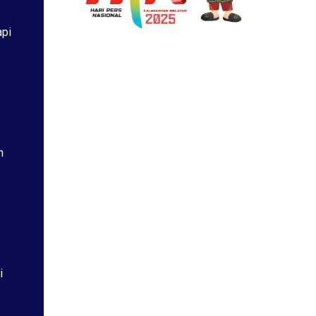
api
h
i