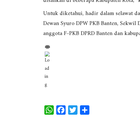
disahkan di beberapa Kabupaten Kota,” 
Untuk diketahui, hadir dalam selawat d
Dewan Syuro DPW PKB Banten, Sekwil D
anggota F-PKB DPRD Banten dan kabupa
W
F
T
S
h
a
w
h
a
c
i
a
t
e
t
r