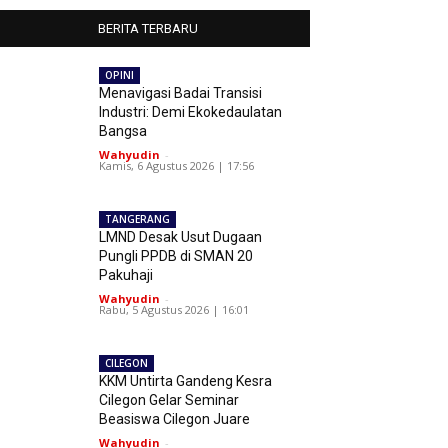
BERITA TERBARU
OPINI
Menavigasi Badai Transisi
Industri: Demi Ekokedaulatan
Bangsa
Wahyudin
-
Kamis, 6 Agustus 2026 | 17:56
TANGERANG
LMND Desak Usut Dugaan
Pungli PPDB di SMAN 20
Pakuhaji
Wahyudin
-
Rabu, 5 Agustus 2026 | 16:01
CILEGON
KKM Untirta Gandeng Kesra
Cilegon Gelar Seminar
Beasiswa Cilegon Juare
Wahyudin
-