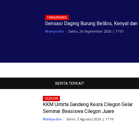
TANGERANG
Sensasi Daging Burung Belibis, Kenyal dan 
Wahyudin
-
Sabtu, 26 September 2020 | 17:01
BERITA TERKAIT
CILEGON
KKM Untirta Gandeng Kesra Cilegon Gelar
Seminar Beasiswa Cilegon Juare
Wahyudin
-
Senin, 3 Agustus 2026 | 17:19