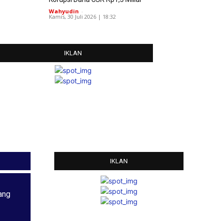
Wahyudin
-
Kamis, 30 Juli 2026 | 18:32
IKLAN
IKLAN
ang