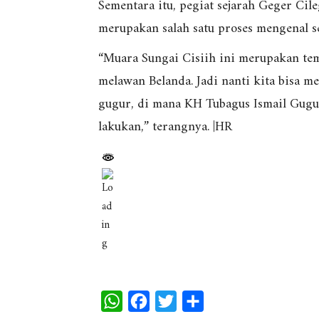
Sementara itu, pegiat sejarah Geger Cil
merupakan salah satu proses mengenal se
“Muara Sungai Cisiih ini merupakan te
melawan Belanda. Jadi nanti kita bisa m
gugur, di mana KH Tubagus Ismail Gugur,
lakukan,” terangnya. |HR
W
F
T
S