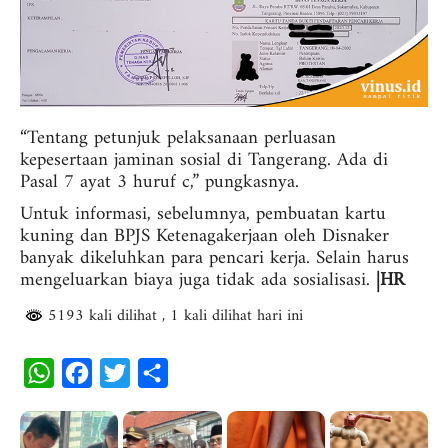
“Tentang petunjuk pelaksanaan perluasan
kepesertaan jaminan sosial di Tangerang. Ada di
Pasal 7 ayat 3 huruf c,” pungkasnya.
Untuk informasi, sebelumnya, pembuatan kartu
kuning dan BPJS Ketenagakerjaan oleh Disnaker
banyak dikeluhkan para pencari kerja. Selain harus
mengeluarkan biaya juga tidak ada sosialisasi.
|HR
5193 kali dilihat
, 1 kali dilihat hari ini
W
F
T
S
h
a
w
h
a
c
i
a