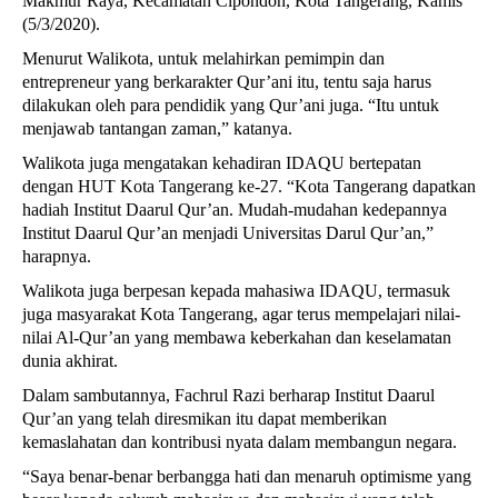
Makmur Raya, Kecamatan Cipondoh, Kota Tangerang, Kamis
(5/3/2020).
Menurut Walikota, untuk melahirkan pemimpin dan
entrepreneur yang berkarakter Qur’ani itu, tentu saja harus
dilakukan oleh para pendidik yang Qur’ani juga. “Itu untuk
menjawab tantangan zaman,” katanya.
Walikota juga mengatakan kehadiran IDAQU bertepatan
dengan HUT Kota Tangerang ke-27. “Kota Tangerang dapatkan
hadiah Institut Daarul Qur’an. Mudah-mudahan kedepannya
Institut Daarul Qur’an menjadi Universitas Darul Qur’an,”
harapnya.
Walikota juga berpesan kepada mahasiwa IDAQU, termasuk
juga masyarakat Kota Tangerang, agar terus mempelajari nilai-
nilai Al-Qur’an yang membawa keberkahan dan keselamatan
dunia akhirat.
Dalam sambutannya, Fachrul Razi berharap Institut Daarul
Qur’an yang telah diresmikan itu dapat memberikan
kemaslahatan dan kontribusi nyata dalam membangun negara.
“Saya benar-benar berbangga hati dan menaruh optimisme yang