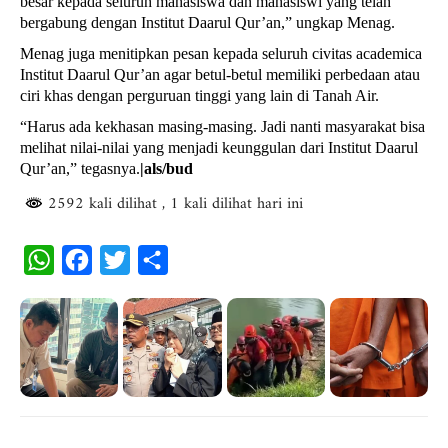
besar kepada seluruh mahasiswa dan mahasiswi yang telah
bergabung dengan Institut Daarul Qur’an,” ungkap Menag.
Menag juga menitipkan pesan kepada seluruh civitas academica
Institut Daarul Qur’an agar betul-betul memiliki perbedaan atau
ciri khas dengan perguruan tinggi yang lain di Tanah Air.
“Harus ada kekhasan masing-masing. Jadi nanti masyarakat bisa
melihat nilai-nilai yang menjadi keunggulan dari Institut Daarul
Qur’an,” tegasnya.
|als/bud
2592 kali dilihat
, 1 kali dilihat hari ini
W
F
T
S
h
a
w
h
a
c
i
a
t
e
t
r
s
b
t
e
A
o
e
p
o
r