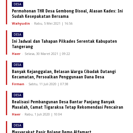
DESA
Permohonan THR Desa Gembong Disoal, Alasan Kades: Ini
Sudah Kesepakatan Bersama
Wahyudin
-
Rabu, 5 Mei 2021 | 16:56
DESA
Ini Jadwal dan Tahapan Pilkades Serentak Kabupaten
Tangerang
Haer
-
Selasa, 30 Maret 2021 | 09:22
DESA
Banyak Kejanggalan, Belasan Warga Cibadak Datangi
Kecamatan, Persoalkan Penggunaan Dana Desa
Firman
-
Sabtu, 11 Juli 2020 | 07:38
DESA
Realisasi Pembangunan Desa Bantar Panjang Banyak
Masalah, Camat Tigaraksa Tetap Rekomendasi Pencairan
Haer
-
Rabu, 1 Juli 2020 | 10:04
DESA
Masyarakat Pasir Bolang Demo Alfamart