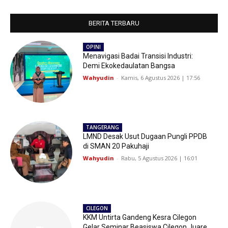
BERITA TERBARU
OPINI
Menavigasi Badai Transisi Industri:
Demi Ekokedaulatan Bangsa
Wahyudin
-
Kamis, 6 Agustus 2026 | 17:56
TANGERANG
LMND Desak Usut Dugaan Pungli PPDB
di SMAN 20 Pakuhaji
Wahyudin
-
Rabu, 5 Agustus 2026 | 16:01
CILEGON
KKM Untirta Gandeng Kesra Cilegon
Gelar Seminar Beasiswa Cilegon Juare