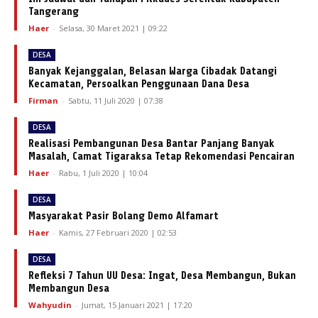
Tangerang
Haer
-
Selasa, 30 Maret 2021 | 09:22
DESA
Banyak Kejanggalan, Belasan Warga Cibadak Datangi
Kecamatan, Persoalkan Penggunaan Dana Desa
Firman
-
Sabtu, 11 Juli 2020 | 07:38
DESA
Realisasi Pembangunan Desa Bantar Panjang Banyak
Masalah, Camat Tigaraksa Tetap Rekomendasi Pencairan
Haer
-
Rabu, 1 Juli 2020 | 10:04
DESA
Masyarakat Pasir Bolang Demo Alfamart
Haer
-
Kamis, 27 Februari 2020 | 02:53
DESA
Refleksi 7 Tahun UU Desa: Ingat, Desa Membangun, Bukan
Membangun Desa
Wahyudin
-
Jumat, 15 Januari 2021 | 17:20