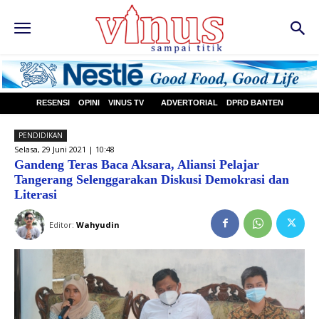
RESENSI
OPINI
VINUS TV
ADVERTORIAL
DPRD BANTEN
PENDIDIKAN
Selasa, 29 Juni 2021 | 10:48
Gandeng Teras Baca Aksara, Aliansi Pelajar
Tangerang Selenggarakan Diskusi Demokrasi dan
Literasi
Editor:
Wahyudin