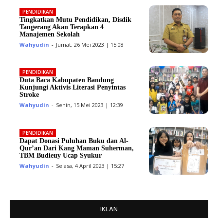
PENDIDIKAN
Tingkatkan Mutu Pendidikan, Disdik
Tangerang Akan Terapkan 4
Manajemen Sekolah
Wahyudin
-
Jumat, 26 Mei 2023 | 15:08
PENDIDIKAN
Duta Baca Kabupaten Bandung
Kunjungi Aktivis Literasi Penyintas
Stroke
Wahyudin
-
Senin, 15 Mei 2023 | 12:39
PENDIDIKAN
Dapat Donasi Puluhan Buku dan Al-
Qur’an Dari Kang Maman Suherman,
TBM Budieuy Ucap Syukur
Wahyudin
-
Selasa, 4 April 2023 | 15:27
IKLAN