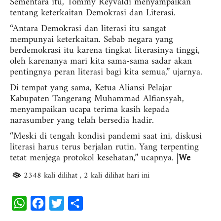
Sementara itu, Tommy Reyvaldi menyampaikan
tentang keterkaitan Demokrasi dan Literasi.
“Antara Demokrasi dan literasi itu sangat
mempunyai keterkaitan. Sebab negara yang
berdemokrasi itu karena tingkat literasinya tinggi,
oleh karenanya mari kita sama-sama sadar akan
pentingnya peran literasi bagi kita semua,” ujarnya.
Di tempat yang sama, Ketua Aliansi Pelajar
Kabupaten Tangerang Muhammad Alfiansyah,
menyampaikan ucapa terima kasih kepada
narasumber yang telah bersedia hadir.
“Meski di tengah kondisi pandemi saat ini, diskusi
literasi harus terus berjalan rutin. Yang terpenting
tetat menjega protokol kesehatan,” ucapnya.
|We
2348 kali dilihat
, 2 kali dilihat hari ini
W
F
T
S
h
a
w
h