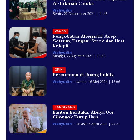
Al-Hikmah Cisoka
Wahyudin
-
Senin, 20 Desember 2021 | 11:43
RAGAM
Pengobatan Alternatif Asep
Setrum, Tangani Strok dan Urat
Kejepit
Wahyudin
-
Minggu, 22 Agustus 2021 | 10:36
OPINI
Perempuan di Ruang Publik
Wahyudin
-
Kamis, 16 Mei 2024 | 16:06
TANGERANG
Banten Berduka, Abuya Uci
Cilongok Tutup Usia
Wahyudin
-
Selasa, 6 April 2021 | 07:21