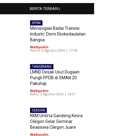
BERITA TERBARU
OPINI
Menavigasi Badai Transisi
Industri: Demi Ekokedaulatan
Bangsa
Wahyudin
-
Kamis, 6 Agustus 2026 | 17:56
TANGERANG
LMND Desak Usut Dugaan
Pungli PPDB di SMAN 20
Pakuhaji
Wahyudin
-
Rabu, 5 Agustus 2026 | 16:01
CILEGON
KKM Untirta Gandeng Kesra
Cilegon Gelar Seminar
Beasiswa Cilegon Juare
Wahyudin
-