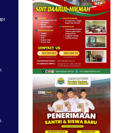
api
h
i