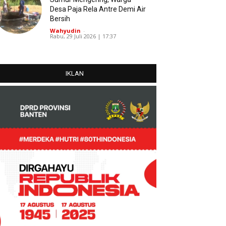
Desa Paja Rela Antre Demi Air
Bersih
Wahyudin
-
Rabu, 29 Juli 2026 | 17:37
IKLAN