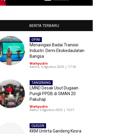
BERITA TERBARU
OPINI
Menavigasi Badai Transisi
Industri: Demi Ekokedaulatan
Bangsa
Wahyudin
-
Kamis, 6 Agustus 2026 | 17:56
TANGERANG
LMND Desak Usut Dugaan
Pungli PPDB di SMAN 20
Pakuhaji
Wahyudin
-
Rabu, 5 Agustus 2026 | 16:01
CILEGON
KKM Untirta Gandeng Kesra