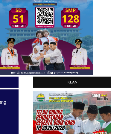
IKLAN
ang