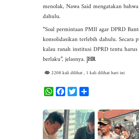
menolak, Nawa Said mengatakan bahwa p
dahulu.
“Soal permintaan PMII agar DPRD Banten
konsolidasikan terlebih dahulu. Secara p
kalau ranah institusi DPRD tentu haru
berlaku”, jelasnya.
|HR
2208 kali dilihat
, 1 kali dilihat hari ini
W
F
T
S
h
a
w
h
a
c
i
a
t
e
t
r
s
b
t
e
A
o
e