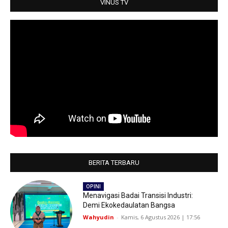
VINUS TV
BERITA TERBARU
OPINI
Menavigasi Badai Transisi Industri:
Demi Ekokedaulatan Bangsa
Wahyudin
-
Kamis, 6 Agustus 2026 | 17:56