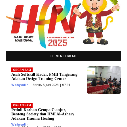
BERITA TERKAIT
ORGANISASI
Asah Softskill Kader, PMII Tangerang
Adakan Design Training Center
Wahyudin
-
Senin, 5 Juni 2023 | 07:24
ORGANISASI
Peduli Korban Gempa Cianjur,
Benteng Society dan HMI Al-Azhary
Adakan Trauma Healing
Wahyudin
-