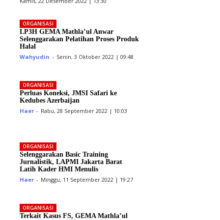
Kamis, 22 Desember 2022 | 13:30
ORGANISASI
LP3H GEMA Mathla’ul Anwar
Selenggarakan Pelatihan Proses Produk
Halal
Wahyudin
-
Senin, 3 Oktober 2022 | 09:48
ORGANISASI
Perluas Koneksi, JMSI Safari ke
Kedubes Azerbaijan
Haer
-
Rabu, 28 September 2022 | 10:03
ORGANISASI
Selenggarakan Basic Training
Jurnalistik, LAPMI Jakarta Barat
Latih Kader HMI Menulis
Haer
-
Minggu, 11 September 2022 | 19:27
ORGANISASI
Terkait Kasus FS, GEMA Mathla’ul