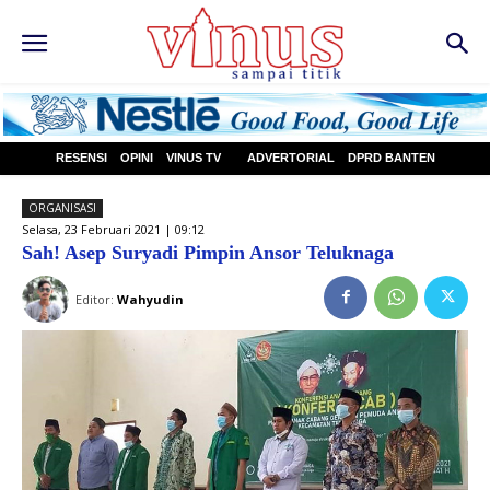
RESENSI
OPINI
VINUS TV
ADVERTORIAL
DPRD BANTEN
ORGANISASI
Selasa, 23 Februari 2021 | 09:12
Sah! Asep Suryadi Pimpin Ansor Teluknaga
Editor:
Wahyudin