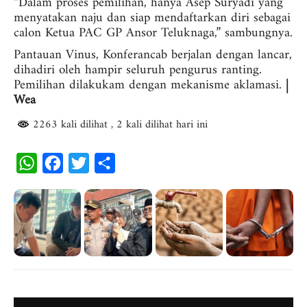
“Dalam proses pemilihan, hanya Asep Suryadi yang
menyatakan naju dan siap mendaftarkan diri sebagai
calon Ketua PAC GP Ansor Teluknaga,” sambungnya.
Pantauan Vinus, Konferancab berjalan dengan lancar,
dihadiri oleh hampir seluruh pengurus ranting.
Pemilihan dilakukam dengan mekanisme aklamasi.
|
Wea
2263 kali dilihat
, 2 kali dilihat hari ini
W
F
T
S
h
a
w
h
a
c
i
a
t
e
t
r
s
b
t
e
A
o
e
p
o
r
p
k