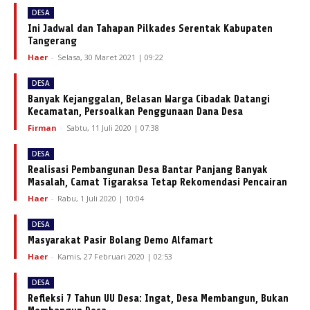
DESA
Ini Jadwal dan Tahapan Pilkades Serentak Kabupaten
Tangerang
Haer
-
Selasa, 30 Maret 2021 | 09:22
DESA
Banyak Kejanggalan, Belasan Warga Cibadak Datangi
Kecamatan, Persoalkan Penggunaan Dana Desa
Firman
-
Sabtu, 11 Juli 2020 | 07:38
DESA
Realisasi Pembangunan Desa Bantar Panjang Banyak
Masalah, Camat Tigaraksa Tetap Rekomendasi Pencairan
Haer
-
Rabu, 1 Juli 2020 | 10:04
DESA
Masyarakat Pasir Bolang Demo Alfamart
Haer
-
Kamis, 27 Februari 2020 | 02:53
DESA
Refleksi 7 Tahun UU Desa: Ingat, Desa Membangun, Bukan