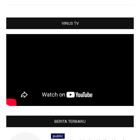
A
o
e
p
o
r
p
k
VINUS TV
BERITA TERBARU
public