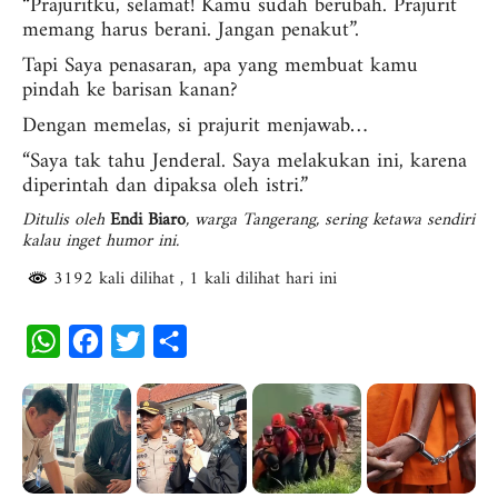
“Prajuritku, selamat! Kamu sudah berubah. Prajurit
memang harus berani. Jangan penakut”.
Tapi Saya penasaran, apa yang membuat kamu
pindah ke barisan kanan?
Dengan memelas, si prajurit menjawab…
“Saya tak tahu Jenderal. Saya melakukan ini, karena
diperintah dan dipaksa oleh istri.”
Ditulis oleh
Endi Biaro
, warga Tangerang, sering ketawa sendiri
kalau inget humor ini.
3192 kali dilihat
, 1 kali dilihat hari ini
W
F
T
S
h
a
w
h
a
c
i
a
t
e
t
r
s
b
t
e