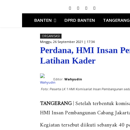
BANTEN
DPRD BANTEN
TANGERANG
ORGANISASI
Minggu, 26 September 2021 | 17:34
Perdana, HMI Insan P
Latihan Kader
Editor:
Wahyudin
Foto: Peserta LK 1 HMI Komisariat Insan Pembangunan seda
TANGERANG
| Setelah terbentuk komis
HMI Insan Pembangunan Cabang Jakarta 
Kegiatan tersebut diikuti sebanyak 40 