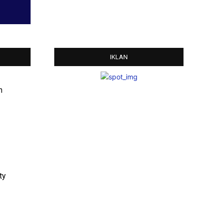
IKLAN
n
ty