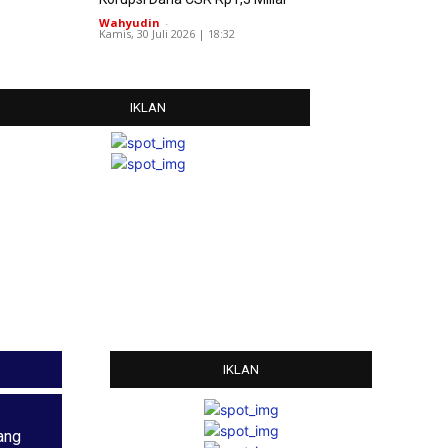
Wahyudin
-
Kamis, 30 Juli 2026 | 18:32
IKLAN
IKLAN
ang