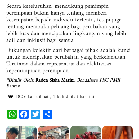
Secara keseluruhan, mendukung pemimpin
perempuan bukan hanya tentang memberi
kesempatan kepada individu tertentu, tetapi juga
tentang membuka peluang bagi perubahan yang
lebih luas dan menciptakan lingkungan yang lebih
adil dan inklusif bagi semua.
Dukungan kolektif dari berbagai pihak adalah kunci
untuk menciptakan perubahan yang berkelanjutan.
Terutama dalam representasi dan efektivitas
kepemimpinan perempuan.
*Ditulis Oleh:
Raden Siska Marini.
Bendahara PKC PMII
Banten.
1829 kali dilihat
, 1 kali dilihat hari ini
W
F
T
S
h
a
w
h
a
c
i
a