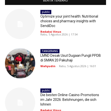
BERITA TERBARU
public
Optimize your joint health: Nutritional
choices and pharmacy insights with
SendiDoc
Redaksi Vinus
-
Rabu, 5 Agustus 2026 | 17:54
TANGERANG
LMND Desak Usut Dugaan Pungli PPDB
di SMAN 20 Pakuhaji
Wahyudin
-
Rabu, 5 Agustus 2026 | 16:01
public
Die besten Online-Casino-Promotions
im Jahr 2026: Belohnungen, die sich
lohnen
Redaksi Vinus
-