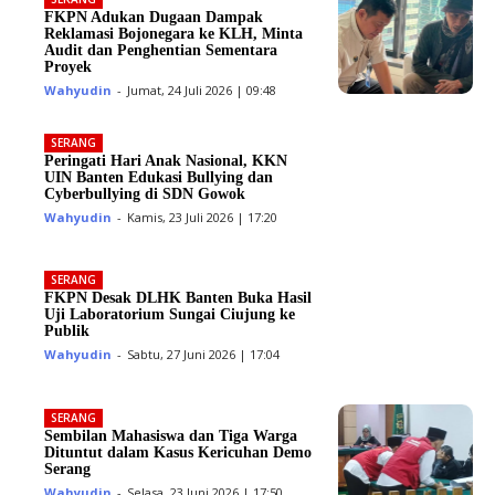
FKPN Adukan Dugaan Dampak
Reklamasi Bojonegara ke KLH, Minta
Audit dan Penghentian Sementara
Proyek
Wahyudin
-
Jumat, 24 Juli 2026 | 09:48
SERANG
Peringati Hari Anak Nasional, KKN
UIN Banten Edukasi Bullying dan
Cyberbullying di SDN Gowok
Wahyudin
-
Kamis, 23 Juli 2026 | 17:20
SERANG
FKPN Desak DLHK Banten Buka Hasil
Uji Laboratorium Sungai Ciujung ke
Publik
Wahyudin
-
Sabtu, 27 Juni 2026 | 17:04
SERANG
Sembilan Mahasiswa dan Tiga Warga
Dituntut dalam Kasus Kericuhan Demo
Serang
Wahyudin
-
Selasa, 23 Juni 2026 | 17:50