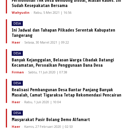
Permohonan THR Desa Gembong Disoal, Alasan Kades: Ini
Sudah Kesepakatan Bersama
Wahyudin
-
Rabu, 5 Mei 2021 | 16:56
DESA
Ini Jadwal dan Tahapan Pilkades Serentak Kabupaten
Tangerang
Haer
-
Selasa, 30 Maret 2021 | 09:22
DESA
Banyak Kejanggalan, Belasan Warga Cibadak Datangi
Kecamatan, Persoalkan Penggunaan Dana Desa
Firman
-
Sabtu, 11 Juli 2020 | 07:38
DESA
Realisasi Pembangunan Desa Bantar Panjang Banyak
Masalah, Camat Tigaraksa Tetap Rekomendasi Pencairan
Haer
-
Rabu, 1 Juli 2020 | 10:04
DESA
Masyarakat Pasir Bolang Demo Alfamart
Haer
-
Kamis, 27 Februari 2020 | 02:53