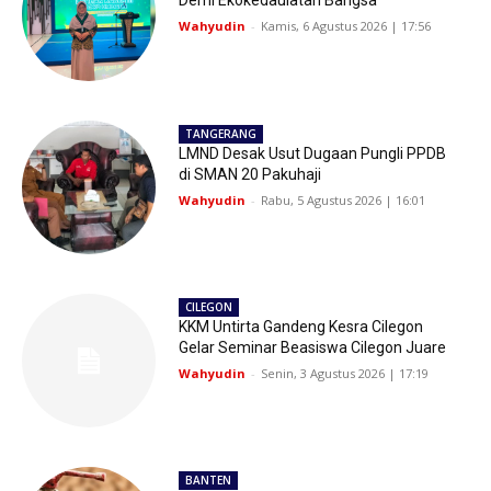
Demi Ekokedaulatan Bangsa
Wahyudin
-
Kamis, 6 Agustus 2026 | 17:56
TANGERANG
LMND Desak Usut Dugaan Pungli PPDB
di SMAN 20 Pakuhaji
Wahyudin
-
Rabu, 5 Agustus 2026 | 16:01
CILEGON
KKM Untirta Gandeng Kesra Cilegon
Gelar Seminar Beasiswa Cilegon Juare
Wahyudin
-
Senin, 3 Agustus 2026 | 17:19
BANTEN