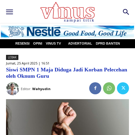
RESENSI
OPINI
VINUS TV
ADVERTORIAL
DPRD BANTEN
LEBAK
Jumat, 25 April 2025 | 16:51
Siswi SMPN 1 Maja Diduga Jadi Korban Pelecehan
oleh Oknum Guru
Editor:
Wahyudin