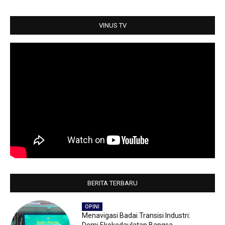
p
o
r
p
k
VINUS TV
BERITA TERBARU
OPINI
Menavigasi Badai Transisi Industri: