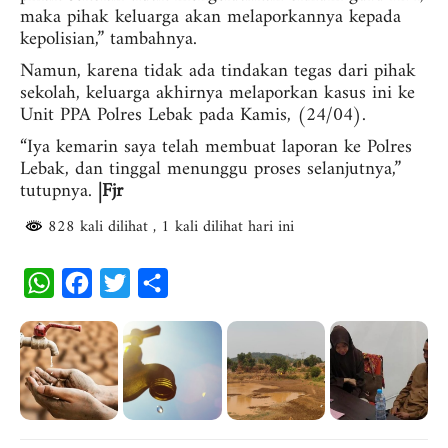
maka pihak keluarga akan melaporkannya kepada
kepolisian,” tambahnya.
Namun, karena tidak ada tindakan tegas dari pihak
sekolah, keluarga akhirnya melaporkan kasus ini ke
Unit PPA Polres Lebak pada Kamis, (24/04).
“Iya kemarin saya telah membuat laporan ke Polres
Lebak, dan tinggal menunggu proses selanjutnya,”
tutupnya.
|Fjr
828 kali dilihat
, 1 kali dilihat hari ini
W
F
T
S
h
a
w
h
a
c
i
a
t
e
t
r
s
b
t
e
A
o
e