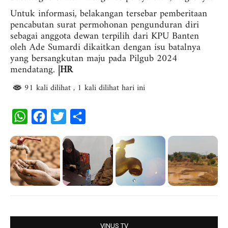
Untuk informasi, belakangan tersebar pemberitaan
pencabutan surat permohonan pengunduran diri
sebagai anggota dewan terpilih dari KPU Banten
oleh Ade Sumardi dikaitkan dengan isu batalnya
yang bersangkutan maju pada Pilgub 2024
mendatang.
|HR
91 kali dilihat
, 1 kali dilihat hari ini
W
F
T
S
h
a
w
h
a
c
i
a
t
e
t
r
s
b
t
e
A
o
e
p
o
r
p
k
VINUS TV