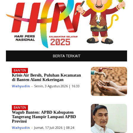
BERITA TERKAIT
BANTEN
Krisis Air Bersih, Puluhan Kecamatan
di Banten Alami Kekeringan
Wahyudin
-
Senin, 3 Agustus 2026 | 16:33
BANTEN
Wagub Banten: APBD Kabupaten
Tangerang Hampir Lampaui APBD
Provinsi
Wahyudin
-
Jumat, 17 Juli 2026 | 08:24