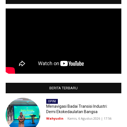
BERITA TERBARU
OPINI
Menavigasi Badai Transisi Industri:
Demi Ekokedaulatan Bangsa
Wahyudin
-
Kamis, 6 Agustus 2026 | 17:56