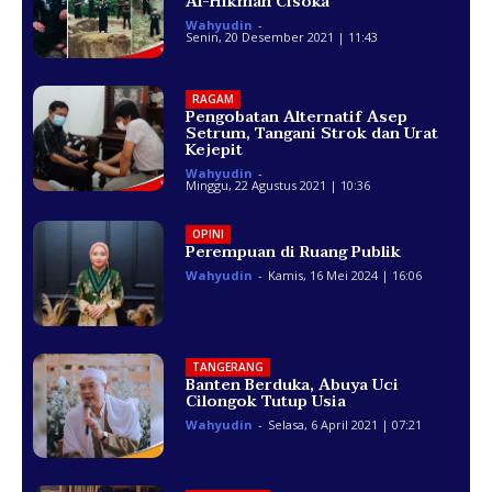
Al-Hikmah Cisoka
Wahyudin
-
Senin, 20 Desember 2021 | 11:43
RAGAM
Pengobatan Alternatif Asep
Setrum, Tangani Strok dan Urat
Kejepit
Wahyudin
-
Minggu, 22 Agustus 2021 | 10:36
OPINI
Perempuan di Ruang Publik
Wahyudin
-
Kamis, 16 Mei 2024 | 16:06
TANGERANG
Banten Berduka, Abuya Uci
Cilongok Tutup Usia
Wahyudin
-
Selasa, 6 April 2021 | 07:21