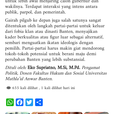
untuk lebih awal menjaring calon gubernur dan
wakilnya. Terdapat interaksi yang intens antara
publik, parpol, dan pemerintah.
Gairah pilgub ke depan juga salah satunya sangat
ditentukan oleh langkah partai-partai untuk keluar
dari fobia klan atau dinasti Banten, menyajikan
kader berkualitas atau figur luar sebagai alternatif,
sembari menguatkan ikatan ideologis dengan
pemilih. Partai-partai harus makin giat mendorong
tokoh-tokoh potensial untuk berani maju demi
perubahan Banten yang lebih substansial.
Dituli oleh:
Eko Supriatno, M.Si, M.Pd.
Pengamat
Politik, Dosen Fakultas Hukum dan Sosial
Universitas
Mathla’ul Anwar Banten.
655 kali dilihat
, 1 kali dilihat hari ini
W
F
T
S
h
a
w
h